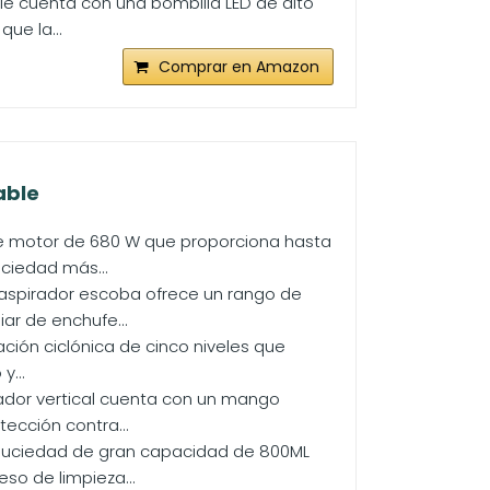
le cuenta con una bombilla LED de alto
que la...
Comprar en Amazon
able
nte motor de 680 W que proporciona hasta
uciedad más...
 Aaspirador escoba ofrece un rango de
ar de enchufe...
ación ciclónica de cinco niveles que
y...
ador vertical cuenta con un mango
cción contra...
 suciedad de gran capacidad de 800ML
so de limpieza...