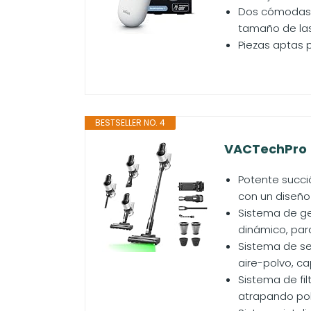
Dos cómodas p
tamaño de las
Piezas aptas p
BESTSELLER NO. 4
VACTechPro 5
Potente succi
con un diseño 
Sistema de ges
dinámico, par
Sistema de se
aire-polvo, c
Sistema de fil
atrapando polv