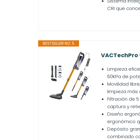
Sistema intel
CRI que concen
BESTSELLER NO. 5
VACTechPro 
Limpieza efic
60KPa de poten
Movilidad libr
limpieza más 
Filtración de 
captura y reti
Diseño ergonó
ergonómico qu
Depósito gran
combinado con