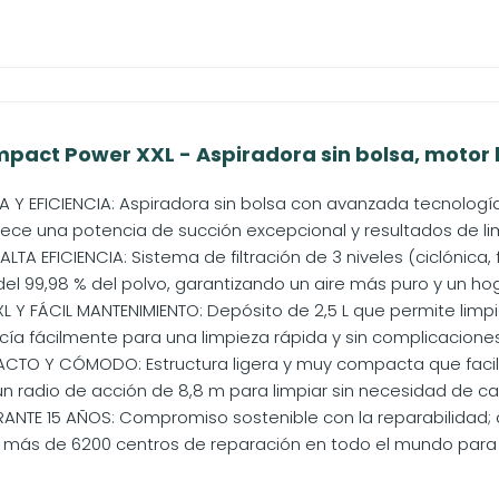
act Power XXL - Aspiradora sin bolsa, motor b
 Y EFICIENCIA: Aspiradora sin bolsa con avanzada tecnologí
rece una potencia de succión excepcional y resultados de lim
ALTA EFICIENCIA: Sistema de filtración de 3 niveles (ciclónica, 
l 99,98 % del polvo, garantizando un aire más puro y un hoga
Y FÁCIL MANTENIMIENTO: Depósito de 2,5 L que permite limpia
cía fácilmente para una limpieza rápida y sin complicaciones
TO Y CÓMODO: Estructura ligera y muy compacta que facil
un radio de acción de 8,8 m para limpiar sin necesidad de c
ANTE 15 AÑOS: Compromiso sostenible con la reparabilidad; 
 más de 6200 centros de reparación en todo el mundo para p