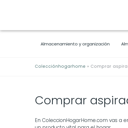
Saltar
al
contenido
Almacenamiento y organización
Al
Colecciónhogarhome
»
Comprar aspira
Comprar aspira
En ColeccionHogarHome.com vas a enc
un producto vital para el hogar.