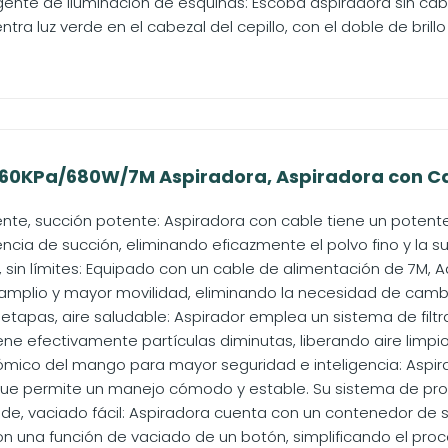
igente de iluminación de esquinas: Escoba aspiradora sin cab
tra luz verde en el cabezal del cepillo, con el doble de brillo 
60KPa/680W/7M Aspiradora, Aspiradora con C
iente, succión potente: Aspiradora con cable tiene un pote
cia de succión, eliminando eficazmente el polvo fino y la s
e, sin límites: Equipado con un cable de alimentación de 7M,
amplio y mayor movilidad, eliminando la necesidad de cambi
5 etapas, aire saludable: Aspirador emplea un sistema de filtr
ene efectivamente partículas diminutas, liberando aire limpio 
mico del mango para mayor seguridad e inteligencia: Aspir
e permite un manejo cómodo y estable. Su sistema de prote
de, vaciado fácil: Aspiradora cuenta con un contenedor de
 una función de vaciado de un botón, simplificando el proce