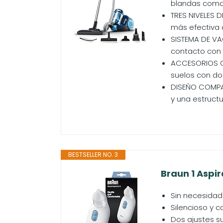
blandas como 
TRES NIVELES D
más efectiva 
SISTEMA DE VA
contacto con 
ACCESORIOS CO
suelos con dos
DISEÑO COMPAC
y una estructu
BESTSELLER NO. 3
Braun 1 Aspir
Sin necesidad
Silencioso y c
Dos ajustes s