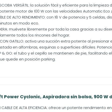
OBA VERSÁTIL: la solución fácil y eficiente para la limpieza 
u potente motor de 100 W con las velocidades Automatic Eco /
ÍBLE DE ALTO RENDIMIENTO: con 18 V de potencia y 5 celdas, 
minutos en modo eco.
IGERA: muévete libremente por toda la casa gracias a su dis
amente todos los rincones del hogar.
 GATILLO: activa una succión extra potente al presionar el g
stada en alfombras, esquinas o superficies difíciles. Potenci
& GO: el tubo y el cepillo se mantienen de pie, facilitando el 
ue quede en posición parking.
t Power Cyclonic, Aspiradora sin bolsa, 900 W 
 CABLE DE ALTA EFICIENCIA: ofrece un potente rendimiento en