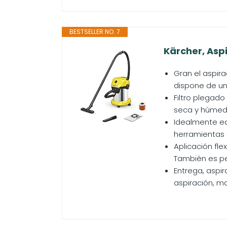
BESTSELLER NO. 7
Kärcher, Aspi
Gran el aspir
dispone de un
Filtro plegado
seca y húmeda
Idealmente eq
herramientas 
Aplicación fle
También es per
Entrega, aspir
aspiración, m