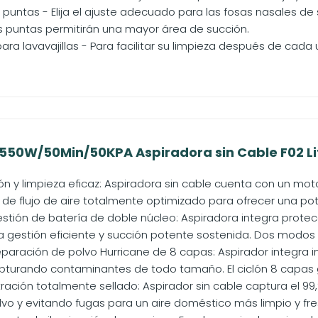
untas - Elija el ajuste adecuado para las fosas nasales de 
 puntas permitirán una mayor área de succión.
ara lavavajillas - Para facilitar su limpieza después de cada 
50W/50Min/50KPA Aspiradora sin Cable F02 Lite
ón y limpieza eficaz: Aspiradora sin cable cuenta con un m
de flujo de aire totalmente optimizado para ofrecer una pot
tión de batería de doble núcleo: Aspiradora integra protecci
a gestión eficiente y succión potente sostenida. Dos modos d
paración de polvo Hurricane de 8 capas: Aspirador integra
apturando contaminantes de todo tamaño. El ciclón 8 capas ge
tración totalmente sellado: Aspirador sin cable captura el 99
o y evitando fugas para un aire doméstico más limpio y fres