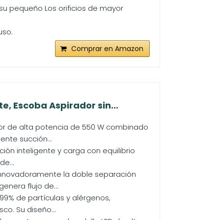
su pequeño Los orificios de mayor
uso.
Comprar en Amazon
, Escoba Aspirador sin...
otor de alta potencia de 550 W combinado
ente succión...
ón inteligente y carga con equilibrio
e...
 innovadoramente la doble separación
nera flujo de...
,99% de partículas y alérgenos,
co. Su diseño...