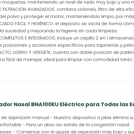
moquetas, manteniendo un nivel de ruido muy bajo y una mí
E FILTRACIÓN AVANZADOS: combina ciclones, filtro de alta efi
del polvo y proteger el motor, manteniéndolo limpio por más.
CIADO FÁCIL Y HIGIÉNICO: el depósito se vacía de forma cóm
la suciedad y mejorando la higiene en cada limpieza.
MPLETOS E INTEGRADOS: incluye un cepillo 2 en 1 almacenado
 posiciones y accesorios específicos para tapicerías y pelo
TO, LIGERO Y VERSÁTIL: cuenta con doble posición de parki
ra fácil de manejar, ideal para limpiar con comodidad tanto e
ador Nasal BNA100EU Eléctrico para Todas las Ed
 de aspiración manual - Nuestro dispositivo a pilas elimina 
onfortable - Para un alivio sin estrés de la congestión nasal.
uaves - Comience con el ajuste de aspiración más bajo y au