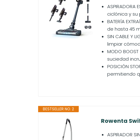
ASPIRADORA ESC
ciclónica y s
BATERÍA EXTRA
de hasta 45 
SIN CABLE Y L
limpiar cómod
MODO BOOST CON
suciedad incru
POSICIÓN STOP 
permitiendo q
BESTSELLER NO. 2
Rowenta Swif
ASPIRADOR SIN