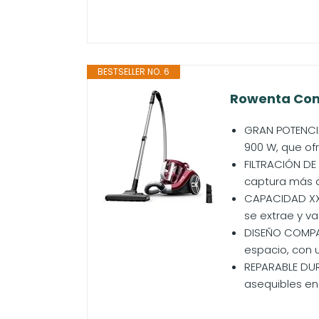
BESTSELLER NO. 6
Rowenta Comp
GRAN POTENCIA
900 W, que of
FILTRACIÓN DE 
captura más de
CAPACIDAD XXL 
se extrae y va
DISEÑO COMPAC
espacio, con 
REPARABLE DUR
asequibles en