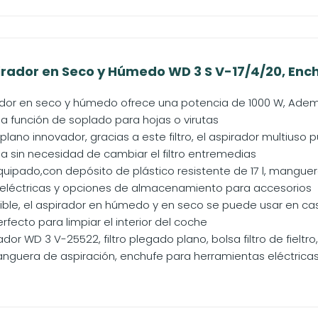
rador en Seco y Húmedo WD 3 S V-17/4/20, Enchuf
ador en seco y húmedo ofrece una potencia de 1000 W, Además
a función de soplado para hojas o virutas
 plano innovador, gracias a este filtro, el aspirador multiuso
 sin necesidad de cambiar el filtro entremedias
uipado,con depósito de plástico resistente de 17 l, mangue
eléctricas y opciones de almacenamiento para accesorios
xible, el aspirador en húmedo y en seco se puede usar en casa, 
fecto para limpiar el interior del coche
ador WD 3 V-25522, filtro plegado plano, bolsa filtro de fieltro
anguera de aspiración, enchufe para herramientas eléctrica