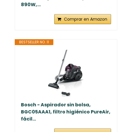
890W,...
Comprar en Amazon
BESTSELLER NO. 11
Bosch - Aspirador sin bolsa,
BGC05AAA1, filtro higiénico PureAir,
fácil...