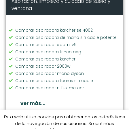
Aspiración, limpieza y cuidado de suelo y
ventana
Comprar aspiradora karcher se 4002
Comprar aspiradora de mano sin cable potente
Comprar aspirador xiaomi v9
Comprar aspiradora trineo aeg
Comprar aspiradora karcher
Comprar aspirador 2000w
Comprar aspirador mano dyson
Comprar aspiradora taurus sin cable
Comprar aspirador nilfisk meteor
Comprar aspiradora de mano hepa
Comprar aspiradora jashen
Ver más...
Comprar aspirador y fregasuelos
Comprar aspiradora bosch sin cable
Esta web utiliza cookies para obtener datos estadísticos
de la navegación de sus usuarios. Si continúas
Comprar aspiradora sin bolsa potente