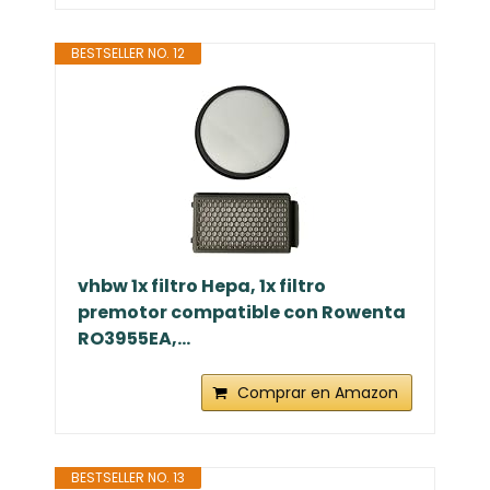
BESTSELLER NO. 12
vhbw 1x filtro Hepa, 1x filtro
premotor compatible con Rowenta
RO3955EA,...
Comprar en Amazon
BESTSELLER NO. 13