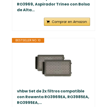
RO3969, Aspirador Trineo con Bolsa
de Alta...
Comprar en Amazon
BESTSELLER NO. 10
vhbw Set de 2x filtros compatible
con Rowenta RO3969EA, RO3985EA,
RO3995EA,...