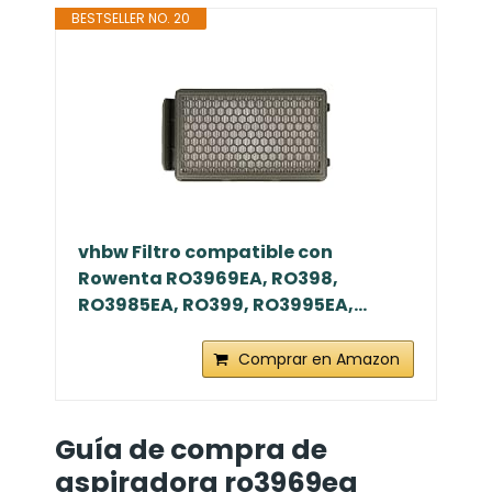
BESTSELLER NO. 20
vhbw Filtro compatible con
Rowenta RO3969EA, RO398,
RO3985EA, RO399, RO3995EA,...
Comprar en Amazon
Guía de compra de
aspiradora ro3969ea