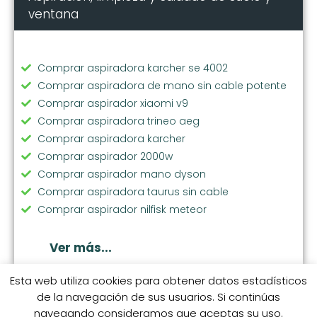
ventana
Comprar aspiradora karcher se 4002
Comprar aspiradora de mano sin cable potente
Comprar aspirador xiaomi v9
Comprar aspiradora trineo aeg
Comprar aspiradora karcher
Comprar aspirador 2000w
Comprar aspirador mano dyson
Comprar aspiradora taurus sin cable
Comprar aspirador nilfisk meteor
Comprar aspiradora de mano hepa
Comprar aspiradora jashen
Ver más...
Comprar aspirador y fregasuelos
Comprar aspiradora bosch sin cable
Esta web utiliza cookies para obtener datos estadísticos
de la navegación de sus usuarios. Si continúas
Comprar aspiradora sin bolsa potente
navegando consideramos que aceptas su uso.
Comprar aspirador animales