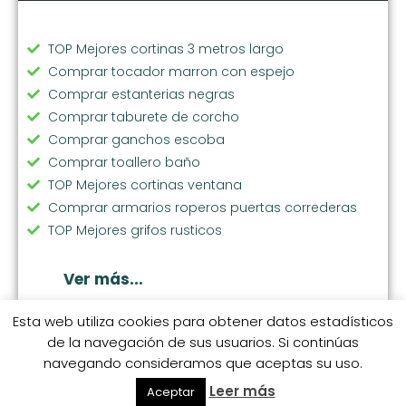
TOP Mejores cortinas 3 metros largo
Comprar tocador marron con espejo
Comprar estanterias negras
Comprar taburete de corcho
Comprar ganchos escoba
Comprar toallero baño
TOP Mejores cortinas ventana
Comprar armarios roperos puertas correderas
TOP Mejores grifos rusticos
Comprar grifo fregadero
Comprar lavabo de resina
Ver más...
TOP Mejores cortinas stores
Comprar cortinas fruncidas
Esta web utiliza cookies para obtener datos estadísticos
de la navegación de sus usuarios. Si continúas
Comprar espejos grandes de pared
navegando consideramos que aceptas su uso.
Comprar toallero inox
© 2026 coleccionhogarhome.com.
S.M. Categorías
S.M. 1
S.M. 2
S.M. 3
S.M. 4
S.M. 5
S.M. 6
Comprar dispensador papel secamanos
Leer más
Aceptar