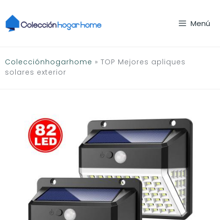
Saltar
al
Menú
contenido
Colecciónhogarhome
»
TOP Mejores apliques
solares exterior