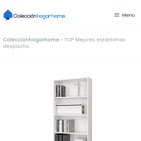
Saltar
al
Menú
contenido
Colecciónhogarhome
»
TOP Mejores estanterias
despacho