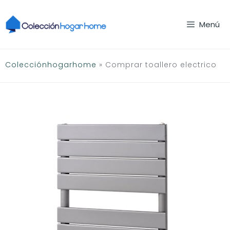
Saltar
al
Menú
contenido
Colecciónhogarhome
»
Comprar toallero electrico