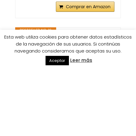
Comprar en Amazon
BESTSELLER NO. 16
Esta web utiliza cookies para obtener datos estadísticos
de la navegación de sus usuarios. Si continúas
navegando consideramos que aceptas su uso.
Leer más
Aceptar
Batmerry Cortinas Vintage con
diseño de Rosas, diseño Vintage de
Lunares, con...
Comprar en Amazon