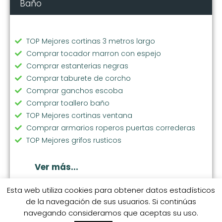
Baño
TOP Mejores cortinas 3 metros largo
Comprar tocador marron con espejo
Comprar estanterias negras
Comprar taburete de corcho
Comprar ganchos escoba
Comprar toallero baño
TOP Mejores cortinas ventana
Comprar armarios roperos puertas correderas
TOP Mejores grifos rusticos
Comprar grifo fregadero
Comprar lavabo de resina
Ver más...
TOP Mejores cortinas stores
Comprar cortinas fruncidas
Esta web utiliza cookies para obtener datos estadísticos
de la navegación de sus usuarios. Si continúas
Comprar espejos grandes de pared
navegando consideramos que aceptas su uso.
Comprar toallero inox
© 2026 coleccionhogarhome.com.
S.M. Categorías
S.M. 1