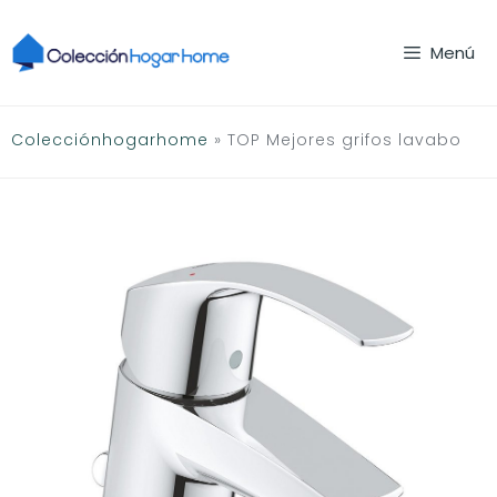
Saltar
al
Menú
contenido
Colecciónhogarhome
»
TOP Mejores grifos lavabo