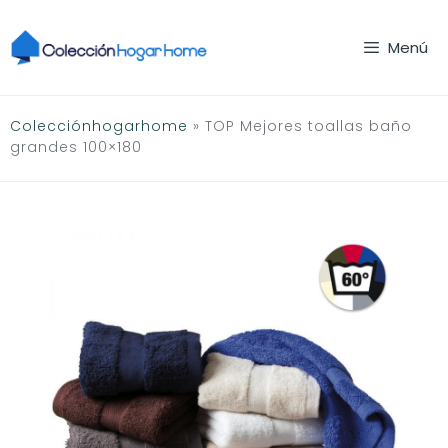
Saltar
al
Menú
contenido
Colecciónhogarhome
»
TOP Mejores toallas baño
grandes 100×180