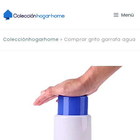
Saltar
al
Menú
contenido
Colecciónhogarhome
»
Comprar grifo garrafa agua