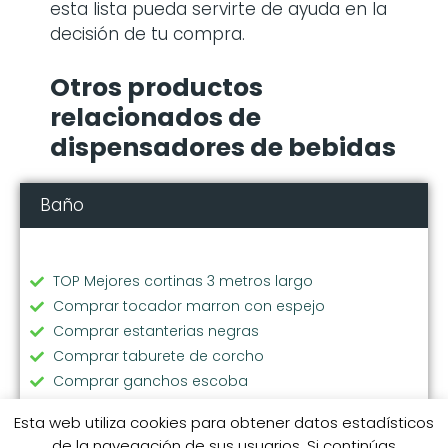
esta lista pueda servirte de ayuda en la
decisión de tu compra.
Otros productos
relacionados de
dispensadores de bebidas
Baño
TOP Mejores cortinas 3 metros largo
Comprar tocador marron con espejo
Comprar estanterias negras
Comprar taburete de corcho
Comprar ganchos escoba
Comprar toallero baño
Esta web utiliza cookies para obtener datos estadísticos
TOP Mejores cortinas ventana
de la navegación de sus usuarios. Si continúas