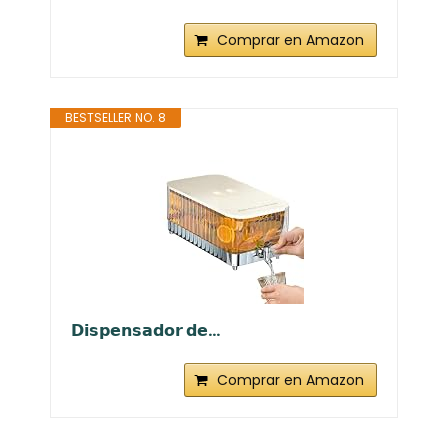
Comprar en Amazon
BESTSELLER NO. 8
𝗗𝗶𝘀𝗽𝗲𝗻𝘀𝗮𝗱𝗼𝗿 𝗱𝗲...
Comprar en Amazon