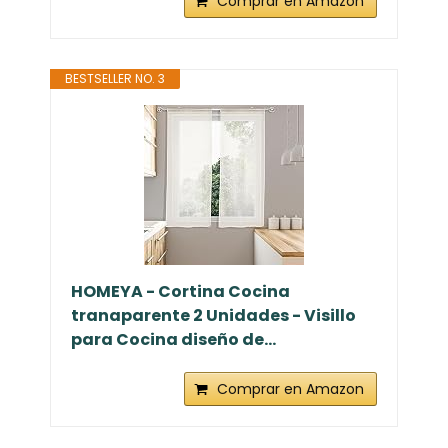
Comprar en Amazon
BESTSELLER NO. 3
HOMEYA - Cortina Cocina
tranaparente 2 Unidades - Visillo
para Cocina diseño de...
Comprar en Amazon