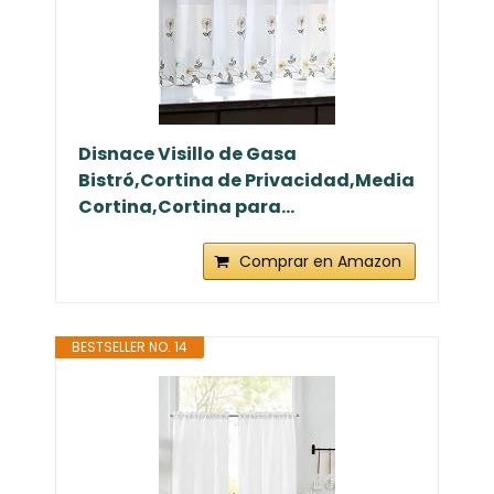
Disnace Visillo de Gasa
Bistró,Cortina de Privacidad,Media
Cortina,Cortina para...
Comprar en Amazon
BESTSELLER NO. 14