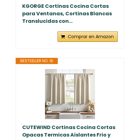
KGORGE Cortinas Cocina Cortas
para Ventanas, Cortinas Blancas
Translucidas con...
Comprar en Amazon
BESTSELLER NO. 16
CUTEWIND Cortinas Cocina Cortas
Opacas Termicas Aislantes Frio y