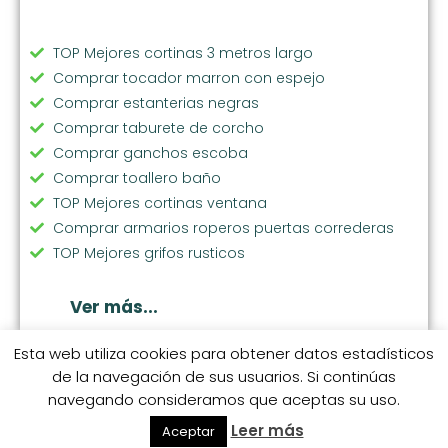
TOP Mejores cortinas 3 metros largo
Comprar tocador marron con espejo
Comprar estanterias negras
Comprar taburete de corcho
Comprar ganchos escoba
Comprar toallero baño
TOP Mejores cortinas ventana
Comprar armarios roperos puertas correderas
TOP Mejores grifos rusticos
Comprar grifo fregadero
Comprar lavabo de resina
Ver más...
TOP Mejores cortinas stores
Comprar cortinas fruncidas
Esta web utiliza cookies para obtener datos estadísticos
de la navegación de sus usuarios. Si continúas
Comprar espejos grandes de pared
navegando consideramos que aceptas su uso.
Comprar toallero inox
© 2026 coleccionhogarhome.com.
S.M. Categorías
S.M. 1
S.M. 2
S.M. 3
S.M. 4
S.M. 5
S.M. 6
Comprar dispensador papel secamanos
Leer más
Aceptar