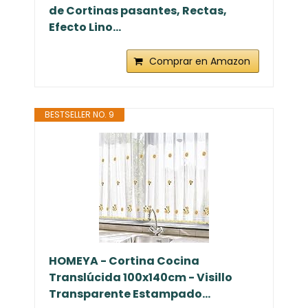
de Cortinas pasantes, Rectas,
Efecto Lino...
Comprar en Amazon
BESTSELLER NO. 9
HOMEYA - Cortina Cocina
Translúcida 100x140cm - Visillo
Transparente Estampado...