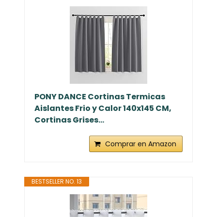
PONY DANCE Cortinas Termicas
Aislantes Frio y Calor 140x145 CM,
Cortinas Grises...
Comprar en Amazon
BESTSELLER NO. 13