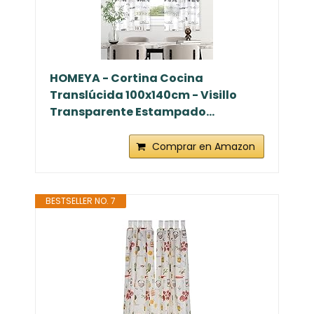
HOMEYA - Cortina Cocina
Translúcida 100x140cm - Visillo
Transparente Estampado...
Comprar en Amazon
BESTSELLER NO. 7