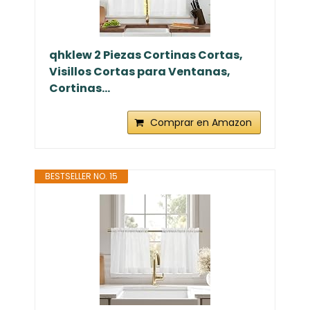
qhklew 2 Piezas Cortinas Cortas,
Visillos Cortas para Ventanas,
Cortinas...
Comprar en Amazon
BESTSELLER NO. 15