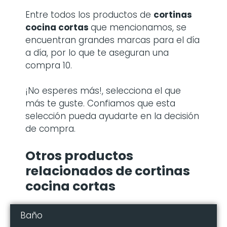
Entre todos los productos de
cortinas
cocina cortas
que mencionamos, se
encuentran grandes marcas para el día
a día, por lo que te aseguran una
compra 10.
¡No esperes más!, selecciona el que
más te guste. Confiamos que esta
selección pueda ayudarte en la decisión
de compra.
Otros productos
relacionados de cortinas
cocina cortas
Baño