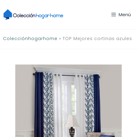
Saltar
al
Menú
contenido
Colecciónhogarhome
»
TOP Mejores cortinas azules