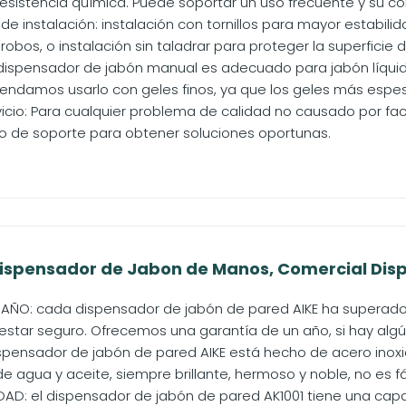
resistencia química. Puede soportar un uso frecuente y su con
e instalación: instalación con tornillos para mayor estabili
robos, o instalación sin taladrar para proteger la superficie de
e dispensador de jabón manual es adecuado para jabón líqu
endamos usarlo con geles finos, ya que los geles más espes
vicio: Para cualquier problema de calidad no causado por 
o de soporte para obtener soluciones oportunas.
Dispensador de Jabon de Manos, Comercial Dis
 AÑO: cada dispensador de jabón de pared AIKE ha superado
estar seguro. Ofrecemos una garantía de un año, si hay algún
spensador de jabón de pared AIKE está hecho de acero inoxida
 agua y aceite, siempre brillante, hermoso y noble, no es fác
D: el dispensador de jabón de pared AK1001 tiene una capa