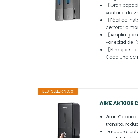
【Gran capaci
ventana de vis
【Fácil de inst
perforar o mon
【Amplia gama 
variedad de lí
【El mejor sopo
Cada uno de n
BESTSELLER NO. 6
AIKE AK1006 
Gran Capacida
tránsito, redu
Duradero: est