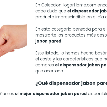
En ColeccionHogarHome.com encont
cabe duda que
el dispensador ja
producto imprescindible en el día a
En esta categoría pensada para 
mostrarte los productos más des
jabon pared
Este listado, lo hemos hecho basá
el coste y las características que 
compres
el dispensador jabon pa
que acertada.
¿Qué dispensador jabon par
señamos
el mejor dispensador jabon pared
disponibl