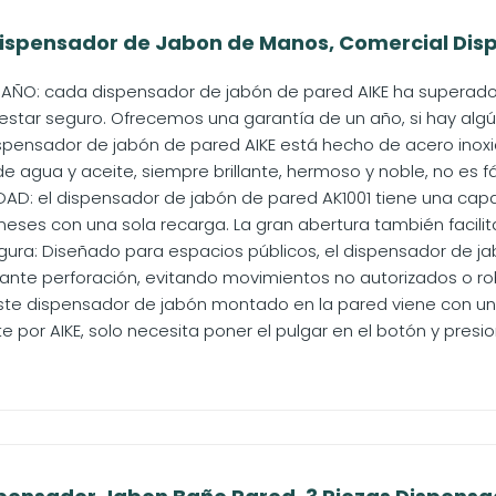
Dispensador de Jabon de Manos, Comercial Dis
 AÑO: cada dispensador de jabón de pared AIKE ha superado
estar seguro. Ofrecemos una garantía de un año, si hay algún
spensador de jabón de pared AIKE está hecho de acero inoxida
 agua y aceite, siempre brillante, hermoso y noble, no es fác
D: el dispensador de jabón de pared AK1001 tiene una capa
eses con una sola recarga. La gran abertura también facilita
egura: Diseñado para espacios públicos, el dispensador de j
ante perforación, evitando movimientos no autorizados o rob
este dispensador de jabón montado en la pared viene con 
 por AIKE, solo necesita poner el pulgar en el botón y presion