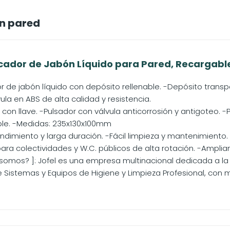
n pared
ficador de Jabón Líquido para Pared, Recargabl
r de jabón líquido con depósito rellenable. -Depósito transp
ula en ABS de alta calidad y resistencia.
on llave. -Pulsador con válvula anticorrosión y antigoteo. -P
ble. -Medidas: 235x130x100mm
dimiento y larga duración. -Fácil limpieza y mantenimiento.
ara colectividades y W.C. públicos de alta rotación. -Ampl
somos? ]: Jofel es una empresa multinacional dedicada a la 
e Sistemas y Equipos de Higiene y Limpieza Profesional, con m