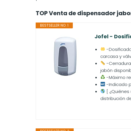
TOP Venta de dispensador jabo
BESTSELLER NO. 1
Jofel - Dosi
-Dosificado
carcasa y válv
-Cerradura c
jabón disponi
-Máximo ren
-Indicado p
[ ¿Quiénes 
distribución d