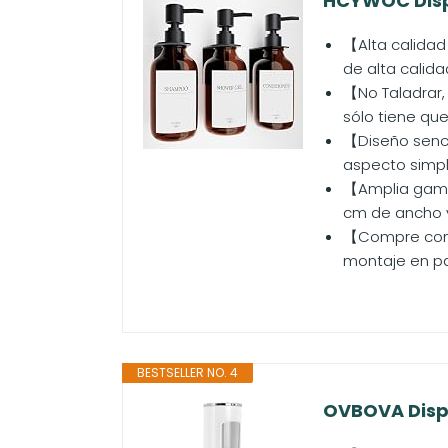
HCYWOC Dispe
【Alta calidad
de alta calidad
【No Taladrar, 
sólo tiene que 
【Diseño senci
aspecto simpl
【Amplia gama 
cm de ancho y
【Compre con c
montaje en pa
BESTSELLER NO. 4
OVBOVA Dispe