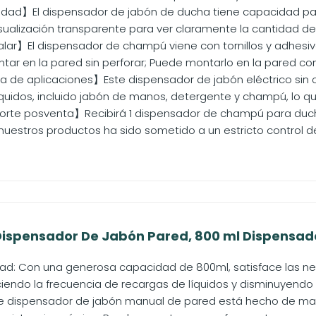
dad】El dispensador de jabón de ducha tiene capacidad pa
ualización transparente para ver claramente la cantidad de j
alar】El dispensador de champú viene con tornillos y adhesiv
tar en la pared sin perforar; Puede montarlo en la pared con 
de aplicaciones】Este dispensador de jabón eléctrico sin 
quidos, incluido jabón de manos, detergente y champú, lo que
rte posventa】Recibirá 1 dispensador de champú para ducha, 1 
uestros productos ha sido sometido a un estricto control de.
Dispensador De Jabón Pared, 800 ml Dispensado
d: Con una generosa capacidad de 800ml, satisface las ne
ciendo la frecuencia de recargas de líquidos y disminuyendo l
e dispensador de jabón manual de pared está hecho de mate