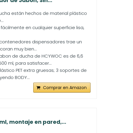
r de Jabon, Sin...
ucha están hechos de material plástico
..
ácilmente en cualquier superficie lisa,
s contenedores dispensadores trae un
oran muy bien...
 jabon de ducha de HCYWOC es de 6,6
 ml, para satisfacer...
stico PET extra gruesas; 3 soportes de
yendo BODY...
Comprar en Amazon
l, montaje en pared,...