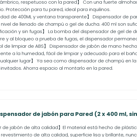
ámbrico, respetuoso con la pared】 Con una fuerte almohadil
io. Protección para tu pared, ideal para inquilinos.
dad de 400ML y ventana transparente】 Dispensador de pa
 nivel de llenado de champú o gel de ducha. 400 ml son sufi
ficación y sin fugas】 La bomba del dispensador de gel de duc
rre y al bloqueo a prueba de fugas, el dispensador permanec
cil de limpiar de ABS】 Dispensador de jabón de mano hecho 
tente a la humedad, fácil de limpiar y adecuado para el baño
cualquier lugar】 Ya sea como dispensador de champú en la 
invitados. Ahorra espacio al montarlo en la pared.
ispensador de jabón para Pared (2 x 400 ml, sin 
de jabón de alta calidad】El material está hecho de plásti
revestimiento de alta calidad, superficie lisa y brillante, nunca