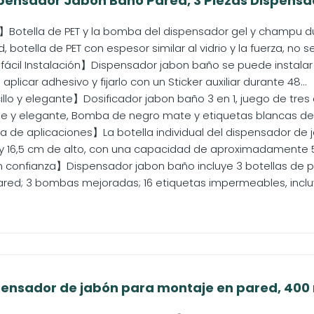
nsador Jabon Baño Pared, 3 Piezas Dispensado
】Botella de PET y la bomba del dispensador gel y champu d
, botella de PET con espesor similar al vidrio y la fuerza, no se.
fácil Instalación】Dispensador jabon baño se puede instalar f
aplicar adhesivo y fijarlo con un Sticker auxiliar durante 48...
llo y elegante】Dosificador jabon baño 3 en 1, juego de tre
e y elegante, Bomba de negro mate y etiquetas blancas dec
de aplicaciones】La botella individual del dispensador de
 16,5 cm de alto, con una capacidad de aproximadamente 500
onfianza】Dispensador jabon baño incluye 3 botellas de plá
red; 3 bombas mejoradas; 16 etiquetas impermeables, inclu
nsador de jabón para montaje en pared, 400 m