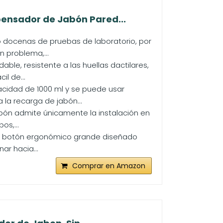
pensador de Jabón Pared...
 docenas de pruebas de laboratorio, por
 problema,...
ble, resistente a las huellas dactilares,
il de...
cidad de 1000 ml y se puede usar
 la recarga de jabón...
abón admite únicamente la instalación en
os,...
un botón ergonómico grande diseñado
ar hacia...
Comprar en Amazon