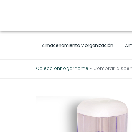
Saltar
al
contenido
Almacenamiento y organización
Al
Colecciónhogarhome
»
Comprar dispen