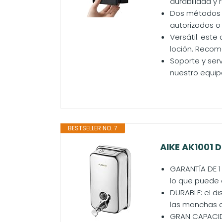
durabilidad y 
Dos métodos d
autorizados o 
Versátil: est
loción. Recom
Soporte y ser
nuestro equip
BESTSELLER NO. 7
AIKE AK1001 
GARANTÍA DE 1
lo que puede 
DURABLE: el di
las manchas de
GRAN CAPACIDA