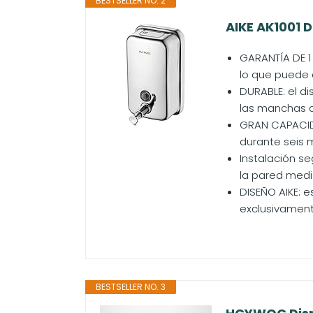
BESTSELLER NO. 2
AIKE AK1001 
GARANTÍA DE 1
lo que puede 
DURABLE: el di
las manchas de
GRAN CAPACIDA
durante seis m
Instalación s
la pared medi
DISEÑO AIKE: 
exclusivamente
BESTSELLER NO. 3