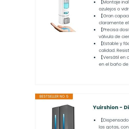
【Montaje inal
azulejos o vidr
【Gran capaci
claramente el
【Precisa dosi
válvula de cie
【Estable y fá
calidad. Resis
【Versátil en 
en el baño de 
BESTSELLER NO. 5
Yuirshion - D
【Dispensador 
las gotas, con 