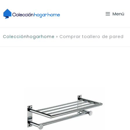
Saltar
al
Menú
contenido
Colecciónhogarhome
»
Comprar toallero de pared