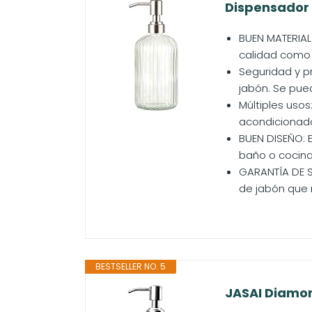
Dispensador 
BUEN MATERIAL 
calidad como 
Seguridad y pr
jabón. Se puede
Múltiples uso
acondicionador
BUEN DISEÑO: 
baño o cocina.
GARANTÍA DE S
de jabón que r
BESTSELLER NO. 5
JASAI Diamon