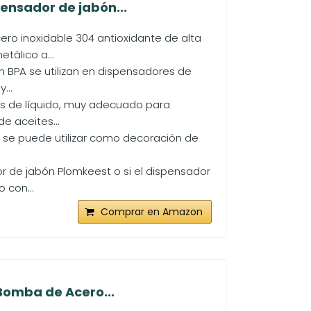
ensador de jabón...
ero inoxidable 304 antioxidante de alta
tálico a...
in BPA se utilizan en dispensadores de
...
as de líquido, muy adecuado para
e aceites...
e se puede utilizar como decoración de
r de jabón Plomkeest o si el dispensador
 con...
Comprar en Amazon
Bomba de Acero...