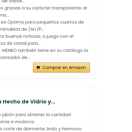
e cristal...
io gracias a su carácter transparente; el
a;...
o es Óptima para pequeños cuartos de
malista de (An./P...
 buenas noticias; a juego con el
 de cristal para...
, WENKO también tiene en su catálogo la
pensador de...
Comprar en Amazon
Hecho de Vidrio y...
jabón para obtener la cantidad
inas e inodoros.
 de corte de diamante, lindo y hermoso.