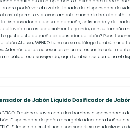
icada boquilla es el complemento Óptima para el recipiente d
 Siempre podrá ver el nivel de llenado del dispensador de vidr
l cristal permite ver exactamente cuando la botella está llen
ste dispensador de espuma pequeño, sofisticado y delicad
ue el lavabo no es especialmente grande; con su tamaño mini
 Le gusta este pequeño dispensador de jabón? Pues tenemos
e jabón Atessa, WENKO tiene en su catálogo también una taza
s: Además de los accesorios en un refrescante color menta
en un cálido rosa envejecido; aquí también se combina el dis
ensador de Jabón Líquido Dosificador de Jabón 
ÁCTICO: Presione suavemente las bombas dispensadoras de 
abón. Dispensador de jabón recargable ideal para baños, coc
ILO: El frasco de cristal tiene una superficie antideslizante