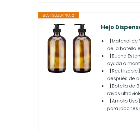
BESTSELLER NO. 2
Hejo Dispens
【Material de V
de la botella 
【Buena Estanq
ayuda a mante
【Reutilizable】
después de ago
【Botella de B
rayos ultraviol
【Amplio Uso】E
para jabones l