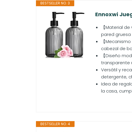
BESTSELLER NO. 3
Ennoxwi Jueg
【Material de v
pared gruesa y
【Mecanismo d
cabezal de bo
【Diseño moder
transparente 
Versátil y re
detergente, ch
Idea de regal
la casa, cump
BESTSELLER NO. 4