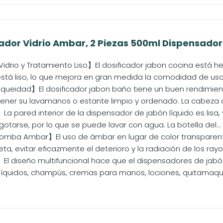
ador Vidrio Ambar, 2 Piezas 500ml Dispensador J
idrio y Tratamiento Liso】El dosificador jabon cocina está he
está liso, lo que mejora en gran medida la comodidad de uso, 
ueidad】El dosificador jabon baño tiene un buen rendimiento 
ner su lavamanos o estante limpio y ordenado. La cabeza d
La pared interior de la dispensador de jabón líquido es lisa,
tarse, por lo que se puede lavar con agua. La botella del...
omba Ambar】El uso de ámbar en lugar de color transparen
eta, evitar eficazmente el deterioro y la radiación de los rayos
l diseño multifuncional hace que el dispensadores de jab
íquidos, champús, cremas para manos, lociones, quitamaquilla