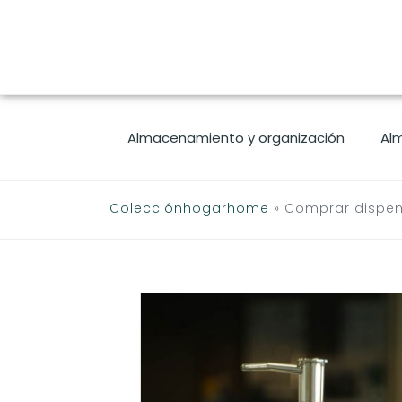
Saltar
al
contenido
Almacenamiento y organización
Al
Colecciónhogarhome
»
Comprar dispens