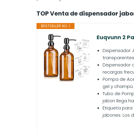
TOP Venta de dispensador jabon
BESTSELLER NO. 1
Euqvunn 2 Pa
Dispensador J
transparentes 
Dispensador d
recargas frec
Pompa de Ace
gel y champú 
Tubo de Pompa
jabon llega ha
Etiqueta para
jabones. Los 