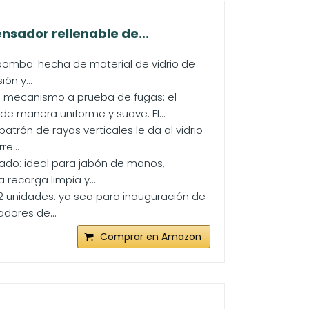
nsador rellenable de...
 bomba: hecha de material de vidrio de
ón y...
mecanismo a prueba de fugas: el
 manera uniforme y suave. El...
ón de rayas verticales le da al vidrio
e...
nado: ideal para jabón de manos,
recarga limpia y...
 2 unidades: ya sea para inauguración de
dores de...
Comprar en Amazon