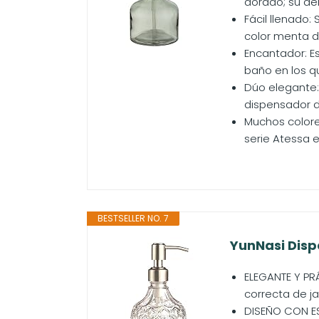
dorado; su del
Fácil llenado:
color menta de
Encantador: E
baño en los q
Dúo elegante:
dispensador d
Muchos colore
serie Atessa 
BESTSELLER NO. 7
YunNasi Disp
ELEGANTE Y PR
correcta de j
DISEÑO CON EST