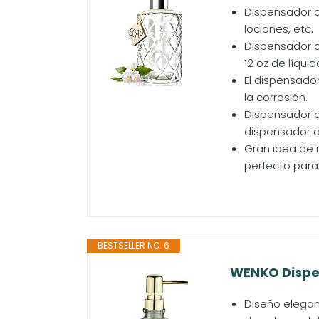
Dispensador d
lociones, etc.
Dispensador d
12 oz de líquid
El dispensador
la corrosión.
Dispensador de
dispensador d
Gran idea de 
perfecto para u
BESTSELLER NO. 6
WENKO Dispen
Diseño elegan