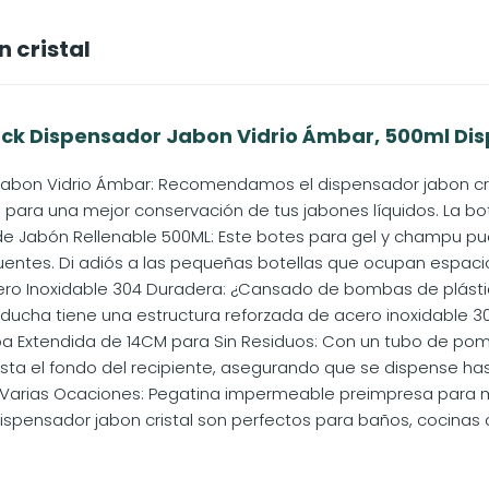
 cristal
ck Dispensador Jabon Vidrio Ámbar, 500ml Dis
abon Vidrio Ámbar: Recomendamos el dispensador jabon crist
para una mejor conservación de tus jabones líquidos. La botel
e Jabón Rellenable 500ML: Este botes para gel y champu p
uentes. Di adiós a las pequeñas botellas que ocupan espacio.
ro Inoxidable 304 Duradera: ¿Cansado de bombas de plást
ducha tiene una estructura reforzada de acero inoxidable 3
 Extendida de 14CM para Sin Residuos: Con un tubo de pom
sta el fondo del recipiente, asegurando que se dispense hast
 Varias Ocaciones: Pegatina impermeable preimpresa para 
dispensador jabon cristal son perfectos para baños, cocinas 