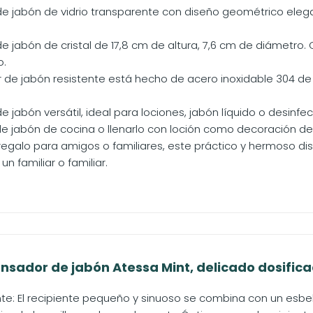
e jabón de vidrio transparente con diseño geométrico elega
e jabón de cristal de 17,8 cm de altura, 7,6 cm de diámet
o.
 de jabón resistente está hecho de acero inoxidable 304 de a
 jabón versátil, ideal para lociones, jabón líquido o desinf
e jabón de cocina o llenarlo con loción como decoración d
regalo para amigos o familiares, este práctico y hermoso di
n familiar o familiar.
sador de jabón Atessa Mint, delicado dosificado
te: El recipiente pequeño y sinuoso se combina con un esb