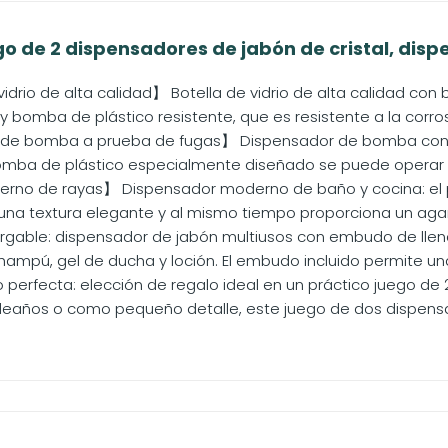
o de 2 dispensadores de jabón de cristal, dispe
idrio de alta calidad】 Botella de vidrio de alta calidad con
 bomba de plástico resistente, que es resistente a la corrosi
e bomba a prueba de fugas】 Dispensador de bomba con 
mba de plástico especialmente diseñado se puede operar de
no de rayas】 Dispensador moderno de baño y cocina: el patr
una textura elegante y al mismo tiempo proporciona un agarr
cargable: dispensador de jabón multiusos con embudo de lle
ampú, gel de ducha y loción. El embudo incluido permite una 
o perfecta: elección de regalo ideal en un práctico juego de
leaños o como pequeño detalle, este juego de dos dispensa