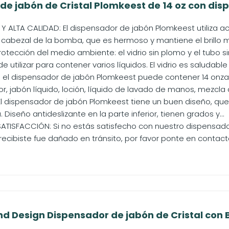
de jabón de Cristal Plomkeest de 14 oz con disp
Y ALTA CALIDAD: El dispensador de jabón Plomkeest utiliza ac
cabezal de la bomba, que es hermoso y mantiene el brillo me
otección del medio ambiente: el vidrio sin plomo y el tubo s
 utilizar para contener varios líquidos. El vidrio es saludable y
s: el dispensador de jabón Plomkeest puede contener 14 onz
, jabón líquido, loción, líquido de lavado de manos, mezcla d
El dispensador de jabón Plomkeest tiene un buen diseño, qu
 Diseño antideslizante en la parte inferior, tienen grados y...
ATISFACCIÓN: Si no estás satisfecho con nuestro dispensado
ecibiste fue dañado en tránsito, por favor ponte en contacto
d Design Dispensador de jabón de Cristal con 