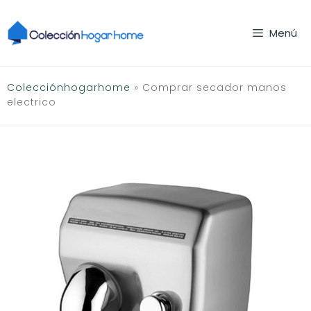
Saltar
al
Menú
contenido
Colecciónhogarhome
»
Comprar secador manos
electrico