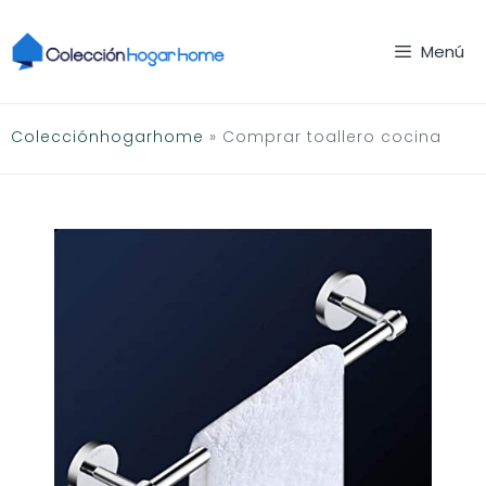
Saltar
al
Menú
contenido
Colecciónhogarhome
»
Comprar toallero cocina