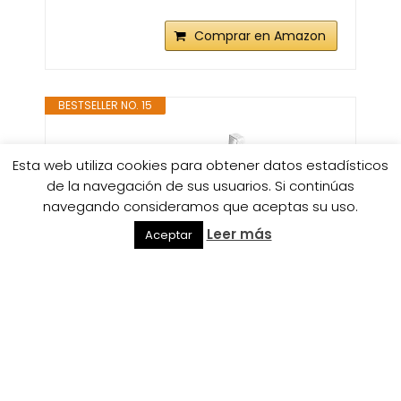
Comprar en Amazon
BESTSELLER NO. 15
Esta web utiliza cookies para obtener datos estadísticos
de la navegación de sus usuarios. Si continúas
navegando consideramos que aceptas su uso.
Leer más
Aceptar
Soporte para Toallas y
Repasadores -Toallero para
Cocina Colgante, Toallero para...
Comprar en Amazon