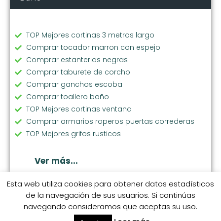
TOP Mejores cortinas 3 metros largo
Comprar tocador marron con espejo
Comprar estanterias negras
Comprar taburete de corcho
Comprar ganchos escoba
Comprar toallero baño
TOP Mejores cortinas ventana
Comprar armarios roperos puertas correderas
TOP Mejores grifos rusticos
Comprar grifo fregadero
Comprar lavabo de resina
Ver más...
TOP Mejores cortinas stores
Comprar cortinas fruncidas
Esta web utiliza cookies para obtener datos estadísticos
de la navegación de sus usuarios. Si continúas
Comprar espejos grandes de pared
navegando consideramos que aceptas su uso.
Comprar toallero inox
© 2026 coleccionhogarhome.com.
S.M. Categorías
S.M. 1
S.M. 2
S.M. 3
S.M. 4
S.M. 5
S.M. 6
Comprar dispensador papel secamanos