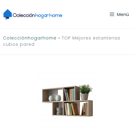
Saltar
al
Menú
contenido
Colecciónhogarhome
»
TOP Mejores estanterias
cubos pared