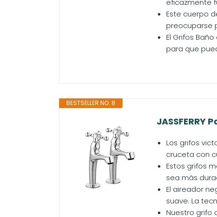
eficazmente f
Este cuerpo d
preocuparse po
El Grifos Bañ
para que pued
BESTSELLER NO. 8
JASSFERRY Par
Los grifos vi
cruceta con cu
Estos grifos 
sea más durade
El aireador ne
suave. La tecn
Nuestro grifo 