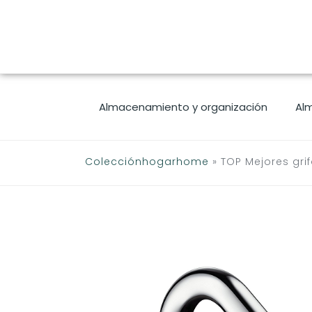
Saltar
al
contenido
Almacenamiento y organización
Al
Colecciónhogarhome
»
TOP Mejores gri