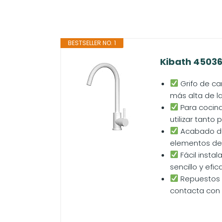
BESTSELLER NO. 1
Kibath 45036
Grifo de ca
más alta de la
Para cocina
utilizar tanto
Acabado dur
elementos de l
Fácil insta
sencillo y efic
Repuestos g
contacta con 