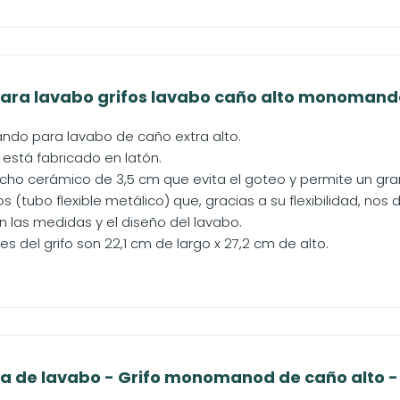
para lavabo grifos lavabo caño alto monomando 
do para lavabo de caño extra alto.
 está fabricado en latón.
ucho cerámico de 3,5 cm que evita el goteo y permite un gra
os (tubo flexible metálico) que, gracias a su flexibilidad, nos
 las medidas y el diseño del lavabo.
s del grifo son 22,1 cm de largo x 27,2 cm de alto.
ía de lavabo - Grifo monomanod de caño alto - G