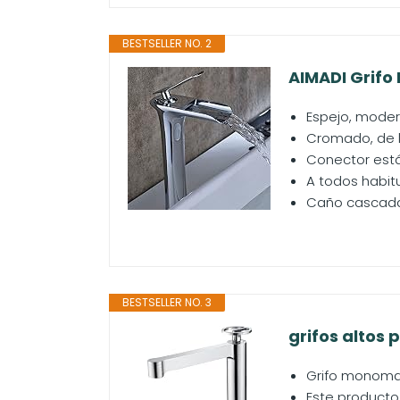
BESTSELLER NO. 2
AIMADI Grifo
Espejo, moder
Cromado, de la
Conector está
A todos habitu
Caño cascada 
BESTSELLER NO. 3
grifos altos 
Grifo monoman
Este producto