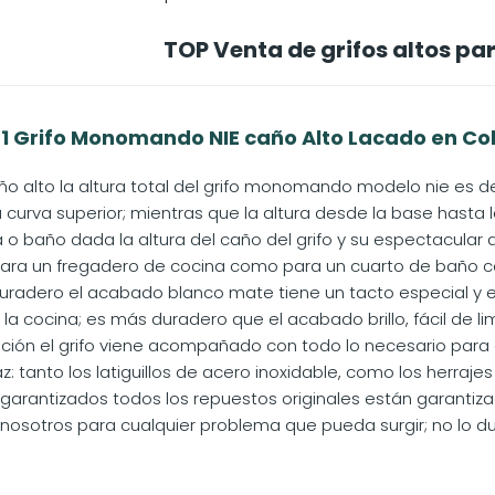
TOP Venta de grifos altos pa
1 Grifo Monomando NIE caño Alto Lacado en Colo
ño alto la altura total del grifo monomando modelo nie es d
 curva superior; mientras que la altura desde la base hasta la
 o baño dada la altura del caño del grifo y su espectacul
 para un fregadero de cocina como para un cuarto de baño co
adero el acabado blanco mate tiene un tacto especial y e
a cocina; es más duradero que el acabado brillo, fácil de limp
lación el grifo viene acompañado con todo lo necesario par
az: tanto los latiguillos de acero inoxidable, como los herrajes 
arantizados todos los repuestos originales están garantiza
nosotros para cualquier problema que pueda surgir; no lo dud