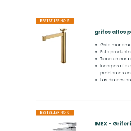
BESTSELLER NO. 5
grifos altos 
Grifo monoman
Este producto
Tiene un cart
Incorpora flex
problemas con
Las dimensione
BESTSELLER NO. 6
IMEX - Grifer