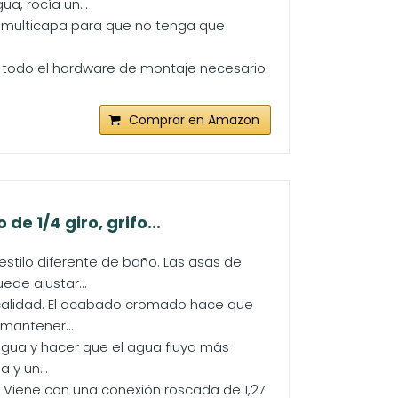
, rocía un...
o multicapa para que no tenga que
on todo el hardware de montaje necesario
Comprar en Amazon
e 1/4 giro, grifo...
stilo diferente de baño. Las asas de
ede ajustar...
 calidad. El acabado cromado hace que
 mantener...
 agua y hacer que el agua fluya más
 y un...
o. Viene con una conexión roscada de 1,27