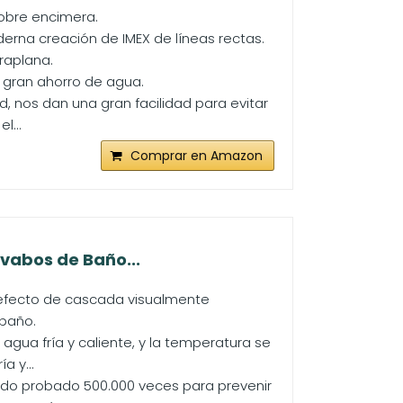
obre encimera.
rna creación de IMEX de líneas rectas.
raplana.
 gran ahorro de agua.
ad, nos dan una gran facilidad para evitar
l...
Comprar en Amazon
avabos de Baño...
 efecto de cascada visualmente
baño.
gua fría y caliente, y la temperatura se
a y...
sido probado 500.000 veces para prevenir