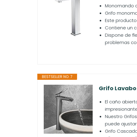
Monomando de
Grifo monoman
Este producto 
Contiene un c
Dispone de fle
problemas con 
BESTSELLER NO. 7
Grifo Lavabo 
El caño abier
impresionante
Nuestro Grifo
puede ajustar 
Grifo Cascada