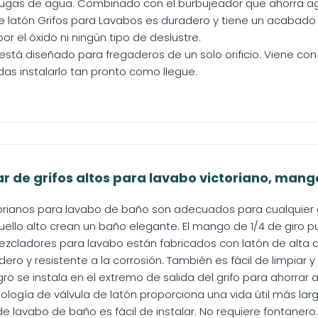
ugas de agua. Combinado con el burbujeador que ahorra agua
e latón Grifos para Lavabos es duradero y tiene un acabad
r el óxido ni ningún tipo de deslustre.
o está diseñado para fregaderos de un solo orificio. Viene c
as instalarlo tan pronto como llegue.
 de grifos altos para lavabo victoriano, mango d
ctorianos para lavabo de baño son adecuados para cualquier e
ello alto crean un baño elegante. El mango de 1/4 de giro pu
mezcladores para lavabo están fabricados con latón de alta
ro y resistente a la corrosión. También es fácil de limpiar y
gro se instala en el extremo de salida del grifo para ahorrar
ología de válvula de latón proporciona una vida útil más larga
de lavabo de baño es fácil de instalar. No requiere fontaner