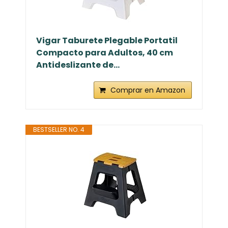
Vigar Taburete Plegable Portatil
Compacto para Adultos, 40 cm
Antideslizante de...
Comprar en Amazon
BESTSELLER NO. 4