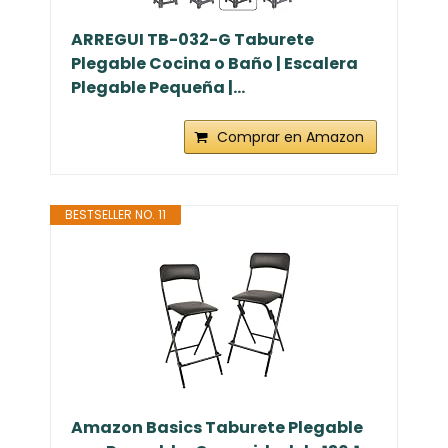
ARREGUI TB-032-G Taburete
Plegable Cocina o Baño | Escalera
Plegable Pequeña |...
Comprar en Amazon
BESTSELLER NO. 11
Amazon Basics Taburete Plegable