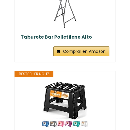
Taburete Bar Polietileno Alto
Comprar en Amazon
BESTSELLER NO. 17