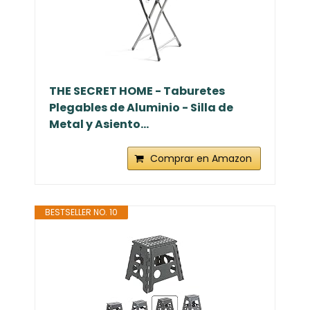
THE SECRET HOME - Taburetes
Plegables de Aluminio - Silla de
Metal y Asiento...
Comprar en Amazon
BESTSELLER NO. 10