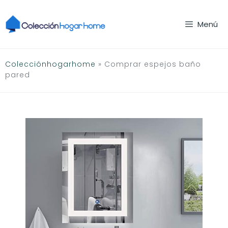
Saltar
al
Menú
contenido
Colecciónhogarhome
»
Comprar espejos baño
pared