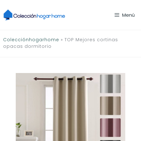
Saltar
al
Menú
contenido
Colecciónhogarhome
»
TOP Mejores cortinas
opacas dormitorio