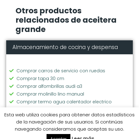
Otros productos
relacionados de aceitera
grande
Almacenamiento de cocina y despensa
Comprar carros de servicio con ruedas
Comprar tapa 30 cm
Comprar alfombrillas audi a3
Comprar molinillo lino manual
Comprar termo agua calentador electrico
TOP Mejores cestas fruta
Esta web utiliza cookies para obtener datos estadísticos
Comprar tapa water roca
de la navegación de sus usuarios. Si continúas
Comprar termo solidos adulto
navegando consideramos que aceptas su uso.
TOP Mejores cestas boda
Leer más
Aceptar