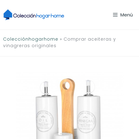
Saltar
al
Menú
contenido
Colecciónhogarhome
»
Comprar aceiteras y
vinagreras originales