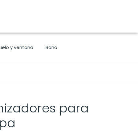
uelo y ventana
Baño
izadores para
opa