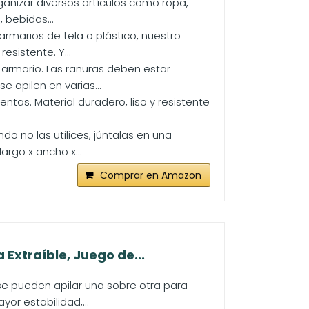
ganizar diversos artículos como ropa,
 bebidas...
armarios de tela o plástico, nuestro
sistente. Y...
 armario. Las ranuras deben estar
 apilen en varias...
tas. Material duradero, liso y resistente
o no las utilices, júntalas en una
rgo x ancho x...
Comprar en Amazon
Extraíble, Juego de...
e pueden apilar una sobre otra para
or estabilidad,...