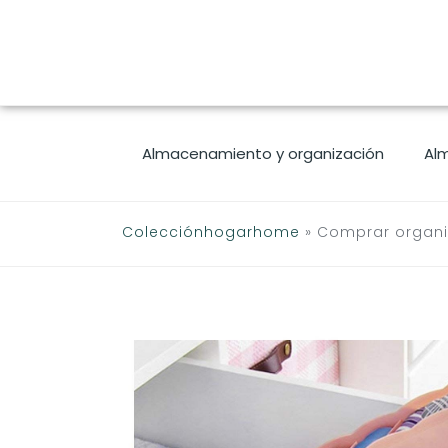
Saltar
al
contenido
Almacenamiento y organización
Al
Colecciónhogarhome
»
Comprar organi