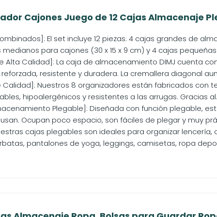
ador Cajones Juego de 12 Cajas Almacenaje Ple
mbinados]: El set incluye 12 piezas: 4 cajas grandes de alm
 medianos para cajones (30 x 15 x 9 cm) y 4 cajas pequeñas
e Alta Calidad]: La caja de almacenamiento DIMJ cuenta con
reforzada, resistente y duradera. La cremallera diagonal aume
 Calidad]: Nuestros 8 organizadores están fabricados con tel
ables, hipoalergénicos y resistentes a las arrugas. Gracias al..
acenamiento Plegable]: Diseñada con función plegable, est
usan. Ocupan poco espacio, son fáciles de plegar y muy prác
uestras cajas plegables son ideales para organizar lencería, c
rbatas, pantalones de yoga, leggings, camisetas, ropa deport
as Almacenaje Ropa, Bolsas para Guardar Ropa