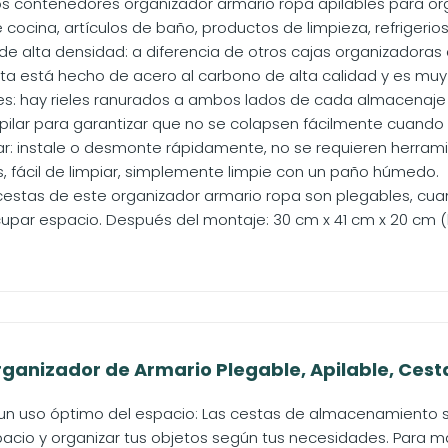
 los contenedores organizador armario ropa apilables para or
 cocina, artículos de baño, productos de limpieza, refrigerios,
de alta densidad: a diferencia de otros cajas organizadoras 
ta está hecho de acero al carbono de alta calidad y es muy re
les: hay rieles ranurados a ambos lados de cada almacenaje
pilar para garantizar que no se colapsen fácilmente cuando se
r: instale o desmonte rápidamente, no se requieren herramien
, fácil de limpiar, simplemente limpie con un paño húmedo.
cestas de este organizador armario ropa son plegables, cuand
upar espacio. Después del montaje: 30 cm x 41 cm x 20 cm (la
anizador de Armario Plegable, Apilable, Cesta 
 un uso óptimo del espacio: Las cestas de almacenamiento s
cio y organizar tus objetos según tus necesidades. Para may