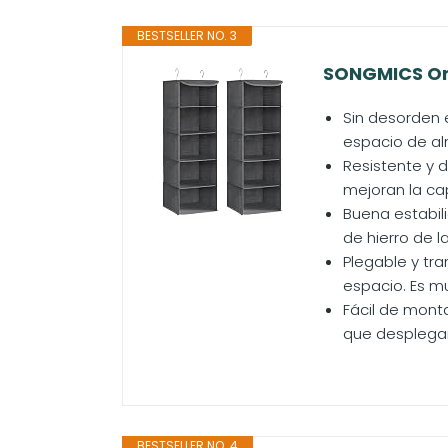
BESTSELLER NO. 3
SONGMICS Org
Sin desorden 
espacio de al
Resistente y 
mejoran la cap
Buena estabil
de hierro de l
Plegable y tr
espacio. Es mu
Fácil de monta
que desplegarl
BESTSELLER NO. 4