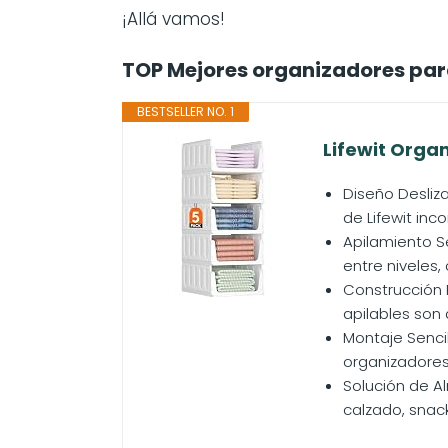
¡Allá vamos!
TOP Mejores organizadores par
BESTSELLER NO. 1
Lifewit Orga
Diseño Desliza
de Lifewit inco
Apilamiento S
entre niveles,
Construcción 
apilables son 
Montaje Sencil
organizadores 
Solución de A
calzado, snack