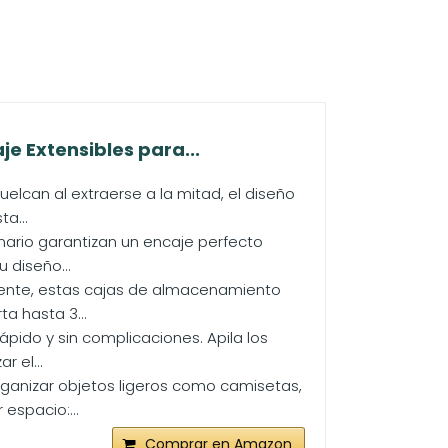
e Extensibles para...
elcan al extraerse a la mitad, el diseño
a...
mario garantizan un encaje perfecto
 diseño...
istente, estas cajas de almacenamiento
a hasta 3...
ápido y sin complicaciones. Apila los
 el...
rganizar objetos ligeros como camisetas,
espacio:...
Comprar en Amazon