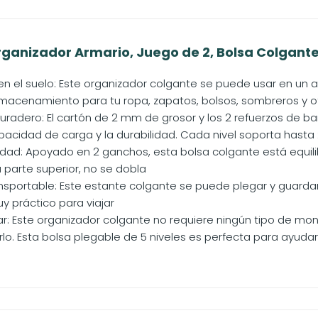
anizador Armario, Juego de 2, Bolsa Colgante d
en el suelo: Este organizador colgante se puede usar en un 
macenamiento para tu ropa, zapatos, bolsos, sombreros y otro
duradero: El cartón de 2 mm de grosor y los 2 refuerzos de 
acidad de carga y la durabilidad. Cada nivel soporta hasta 2 k
idad: Apoyado en 2 ganchos, esta bolsa colgante está equilib
a parte superior, no se dobla
ansportable: Este estante colgante se puede plegar y guardar
y práctico para viajar
r: Este organizador colgante no requiere ningún tipo de mont
o. Esta bolsa plegable de 5 niveles es perfecta para ayudart