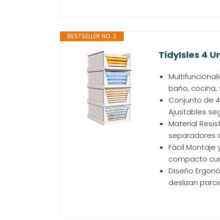
BESTSELLER NO. 2
TidyIsles 4 
Multifuncional
baño, cocina, 
Conjunto de 4 
Ajustables se
Material Resis
separadores a
Fácil Montaje
compacto cuan
Diseño Ergonóm
deslizan parci