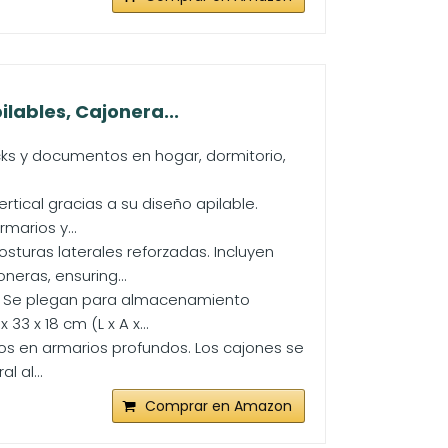
lables, Cajonera...
acks y documentos en hogar, dormitorio,
tical gracias a su diseño apilable.
marios y...
sturas laterales reforzadas. Incluyen
eras, ensuring...
les. Se plegan para almacenamiento
 x 18 cm (L x A x...
los en armarios profundos. Los cajones se
 al...
Comprar en Amazon