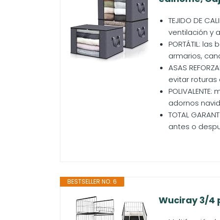
TEJIDO DE CAL
ventilación y
PORTÁTIL: las 
armarios, cana
ASAS REFORZAD
evitar roturas
POLIVALENTE: 
adornos navide
TOTAL GARANTÍ
antes o despu
BESTSELLER NO. 6
Wuciray 3/4 