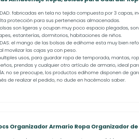
IDAD: fabricadas en tela no tejida compuesta por 3 capas, i
 alta protección para sus pertenencias almacenadas.
bolsas son ligeras y ocupan muy poco espacio plegadas, son 
pes, estanterías, dormitorios, habitaciones de niños.
AS: el mango de las bolsas de edihome esta muy bien refo
 al movilizar las cajas ya con peso.
multiples usos, para guardar ropa de temporada, mantas, ro
ños, prendas y cualquier otro artículo de armario, ideal para u
A: no se preocupe, los productos edihome disponen de gara
és de realizar el pedido, no dude en hacérnoslo saber.
pcs Organizador Armario Ropa Organizador de A