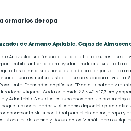
a armarios de ropa
nizador de Armario Apilable, Cajas de Almacenaj
nte Antivuelco: A diferencia de las cestas comunes que se vu
rpora hebillas internas para ayudar a reducir el vuelco. La cest
eguro: Las ranuras superiores de cada caja organizadora ar
 creando una estructura estable que no se inclina ni vuelca. Su
Resistente: Fabricadas en plástico PP de alta calidad y res
duraderas y ligeras. Cada caja mide 32 × 42 × 17,7 cm y soport
lo y Adaptable: Sigue las instrucciones para un ensamblaje r
según tus necesidades y el espacio disponible para optimizar
lmacenamiento Multiusos: Ideal para el almacenaje ropa y o
s, utensilios de cocina y documentos. Versátil para cualquier 