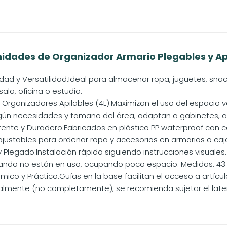
Unidades de Organizador Armario Plegables y Api
idad y Versatilidad:Ideal para almacenar ropa, juguetes, sn
sala, oficina o estudio.
Organizadores Apilables (4L):Maximizan el uso del espacio ver
gún necesidades y tamaño del área, adaptan a gabinetes, ar
tente y Duradero:Fabricados en plástico PP waterproof con co
justables para ordenar ropa y accesorios en armarios o cajon
 y Plegado:Instalación rápida siguiendo instrucciones visua
do no están en uso, ocupando poco espacio. Medidas: 43 x 33
ico y Práctico:Guías en la base facilitan el acceso a artícu
almente (no completamente); se recomienda sujetar el lateral