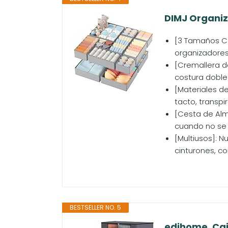
DIMJ Organiz
[3 Tamaños Co
organizadores
[Cremallera d
costura doble 
[Materiales de
tacto, transpir
[Cesta de Alm
cuando no se 
[Multiusos]: N
cinturones, co
BESTSELLER NO. 5
edihome, Caj