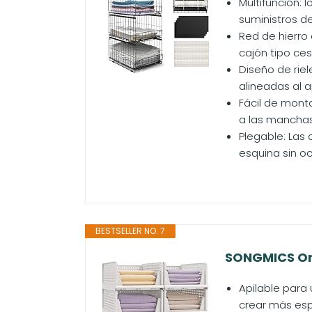
Multifunción:
suministros de
Red de hierro 
cajón tipo ces
Diseño de rie
alineadas al a
Fácil de monta
a las manchas
Plegable: Las 
esquina sin oc
BESTSELLER NO. 7
SONGMICS Org
Apilable para
crear más espa