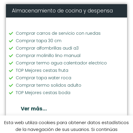
Almacenamiento de cocina y despensa
Comprar carros de servicio con ruedas
Comprar tapa 30 cm
Comprar alfombrillas audi a3
Comprar molinillo lino manual
Comprar termo agua calentador electrico
TOP Mejores cestas fruta
Comprar tapa water roca
Comprar termo solidos adulto
TOP Mejores cestas boda
Comprar cubos reciclaje pequeños
Comprar papelera 12l
Ver más...
Comprar cestas baño con tapa
TOP Mejores cestas juguetes infantil
Esta web utiliza cookies para obtener datos estadísticos
de la navegación de sus usuarios. Si continúas
Comprar cestas de la compra de plastico de