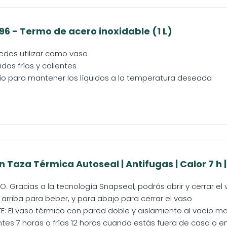
6 - Termo de acero inoxidable (1 L)
des utilizar como vaso
idos fríos y calientes
cío para mantener los líquidos a la temperatura deseada
 Taza Térmica Autoseal | Antifugas | Calor 7 h 
O: Gracias a la tecnología Snapseal, podrás abrir y cerrar 
a arriba para beber, y para abajo para cerrar el vaso
TE: El vaso térmico con pared doble y aislamiento al vacío m
tes 7 horas o frías 12 horas cuando estás fuera de casa o en l