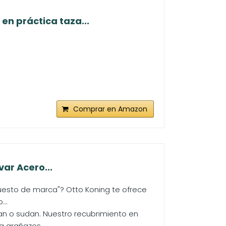
en práctica taza...
Comprar en Amazon
ar Acero...
puesto de marca"? Otto Koning te ofrece
...
n o sudan. Nuestro recubrimiento en
 arañazos....