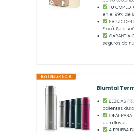
TU COPILOT
en el 99% de l
SALUD CERTI
Free). Su dise
GARANTÍA O
seguros de nu
BESTSELLER NO. 8
Blumtal Term
BEBIDAS FRÍ
calientes dura
IDEAL PARA 
para llevar.
A PRUEBA DE