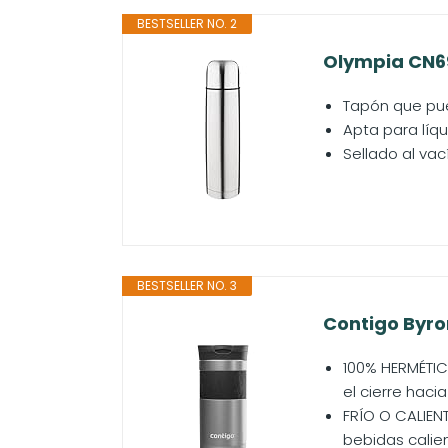
BESTSELLER NO. 2
Olympia CN69
Tapón que pue
Apta para líqu
Sellado al va
BESTSELLER NO. 3
Contigo Byron
100% HERMÉTIC
el cierre haci
FRÍO O CALIEN
bebidas calien