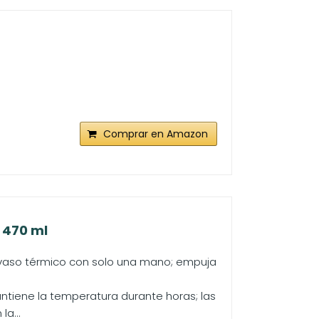
Comprar en Amazon
| 470 ml
el vaso térmico con solo una mano; empuja
antiene la temperatura durante horas; las
a...