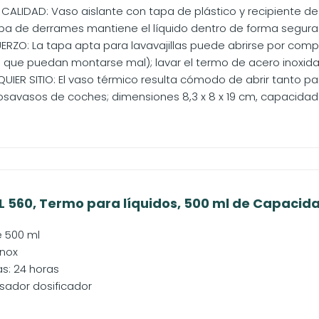
ALIDAD: Vaso aislante con tapa de plástico y recipiente de 
ba de derrames mantiene el líquido dentro de forma segura
UERZO: La tapa apta para lavavajillas puede abrirse por compl
que puedan montarse mal); lavar el termo de acero inoxid
UIER SITIO: El vaso térmico resulta cómodo de abrir tanto pa
savasos de coches; dimensiones 8,3 x 8 x 19 cm, capacidad 4
 560, Termo para líquidos, 500 ml de Capacidad
 500 ml
inox
as: 24 horas
sador dosificador