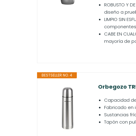
ROBUSTO Y DE C
diseño a prue
LIMPIO SIN ESF
componentes 
CABE EN CUALQ
mayoría de po
BESTSELLER NO. 4
Orbegozo TRL
Capacidad de
Fabricado en 
Sustancias frí
Tapón con pul