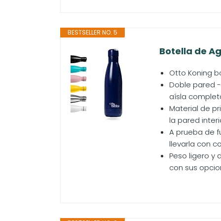
BESTSELLER NO. 5
Botella de A
Otto Koning b
Doble pared -
aísla complet
Material de pr
la pared interi
A prueba de f
llevarla con c
Peso ligero y 
con sus opcion