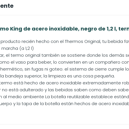
iente
 King de acero inoxidable, negro de 1,2 l, ter
 producto recién hecho con el Thermos Original, tu bebida fa
 marcha (a 1,2 l)
var, el termo original también se sostiene donde los demás s
como el vaso para beber, lo convierten en un compañero conf
 hermético, sin fugas ni goteo: el sistema de cierre cumple 
n la bandeja superior, la limpieza es una cosa pequeña.
 termo está hecho de acero inoxidable extremadamente robust
or no está adulterado y las bebidas saben como deben saber
ón al medio ambiente La botella reutilizable establece están
uerpo y la tapa de la botella están hechos de acero inoxidable