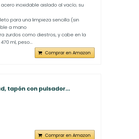
acero inoxidable aislado al vacío; su
eto para una limpieza sencilla (sin
able a mano
ra zurdos como diestros, y cabe en la
70 ml, peso...
Comprar en Amazon
, tapón con pulsador...
Comprar en Amazon