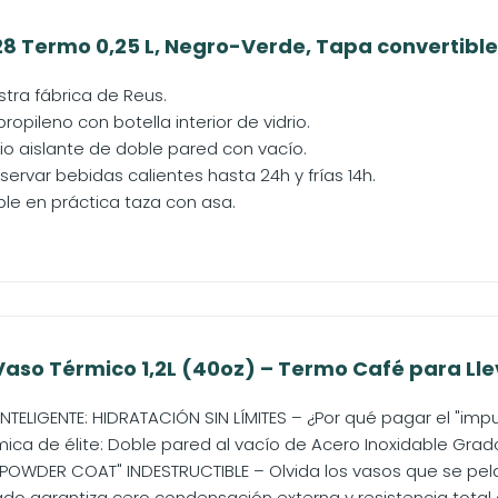
28 Termo 0,25 L, Negro-Verde, Tapa convertible 
tra fábrica de Reus.
ropileno con botella interior de vidrio.
rio aislante de doble pared con vacío.
ervar bebidas calientes hasta 24h y frías 14h.
ble en práctica taza con asa.
Vaso Térmico 1,2L (40oz) – Termo Café para Llev
NTELIGENTE: HIDRATACIÓN SIN LÍMITES – ¿Por qué pagar el "im
mica de élite: Doble pared al vacío de Acero Inoxidable Grado
WDER COAT" INDESTRUCTIBLE – Olvida los vasos que se pela
ado garantiza cero condensación externa y resistencia total a