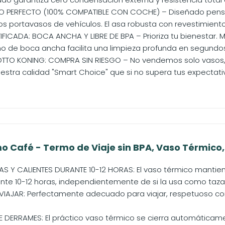
O PERFECTO (100% COMPATIBLE CON COCHE) – Diseñado pensan
os portavasos de vehículos. El asa robusta con revestimiento 
FICADA: BOCA ANCHA Y LIBRE DE BPA – Prioriza tu bienestar. Ma
ño de boca ancha facilita una limpieza profunda en segundos 
TTO KONING: COMPRA SIN RIESGO – No vendemos solo vasos,
estra calidad "Smart Choice" que si no supera tus expectativ
o Café - Termo de Viaje sin BPA, Vaso Térmico, 
AS Y CALIENTES DURANTE 10-12 HORAS: El vaso térmico mant
nte 10-12 horas, independientemente de si la usa como taza d
VIAJAR: Perfectamente adecuado para viajar, respetuoso c
 DERRAMES: El práctico vaso térmico se cierra automáticam