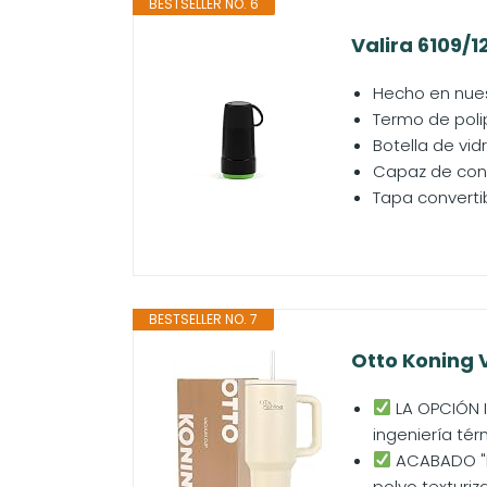
BESTSELLER NO. 6
Valira 6109/1
Hecho en nues
Termo de polip
Botella de vid
Capaz de cons
Tapa converti
BESTSELLER NO. 7
Otto Koning 
LA OPCIÓN I
ingeniería tér
ACABADO "PO
polvo texturiz