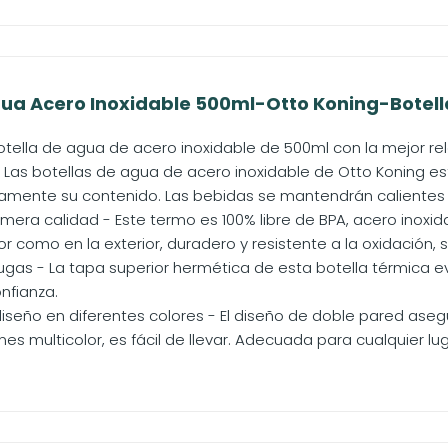
gua Acero Inoxidable 500ml-Otto Koning-Botella
otella de agua de acero inoxidable de 500ml con la mejor rel
 Las botellas de agua de acero inoxidable de Otto Koning e
amente su contenido. Las bebidas se mantendrán calientes ha
imera calidad - Este termo es 100% libre de BPA, acero inoxid
or como en la exterior, duradero y resistente a la oxidación, si
ugas - La tapa superior hermética de esta botella térmica e
onfianza.
diseño en diferentes colores - El diseño de doble pared aseg
es multicolor, es fácil de llevar. Adecuada para cualquier luga