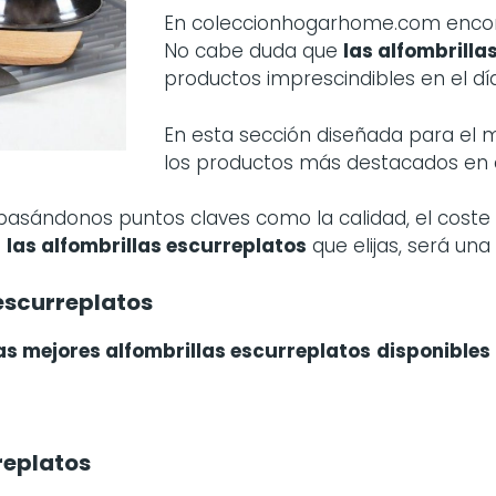
En coleccionhogarhome.com encontr
No cabe duda que
las
alfombrilla
productos imprescindibles en el dí
En esta sección diseñada para el
los productos más destacados en
 basándonos puntos claves como la calidad, el coste 
s
las
alfombrillas escurreplatos
que elijas, será un
escurreplatos
as mejores alfombrillas escurreplatos
disponibles
replatos