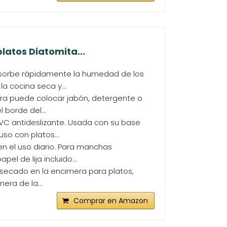
latos Diatomita...
absorbe rápidamente la humedad de los
a cocina seca y...
nera puede colocar jabón, detergente o
borde del...
PVC antideslizante. Usada con su base
uso con platos...
en el uso diario. Para manchas
el de lija incluido...
 secado en la encimera para platos,
era de la...
Comprar en Amazon