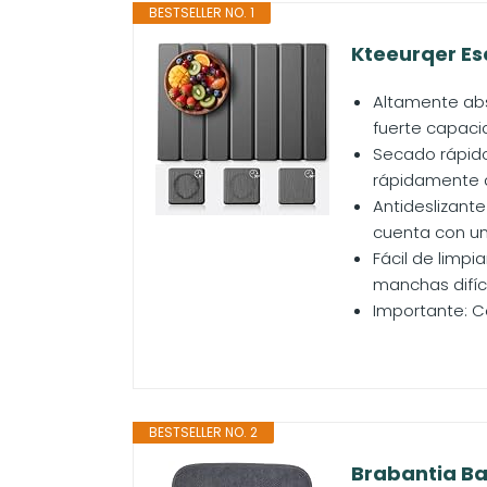
BESTSELLER NO. 1
Kteeurqer Es
Altamente abs
fuerte capaci
Secado rápido
rápidamente de
Antideslizante
cuenta con una
Fácil de limpi
manchas difíc
Importante: C
BESTSELLER NO. 2
Brabantia Ba