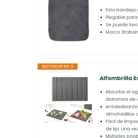
Esta bandeja 
Plegable para
Se puede lava
Marca: Braban
BESTSELLER NO. 3
Alfombrilla 
Absorbe el ag
diatomita de 
Antideslizante
almohadillas a
Fácil de limpi
de lija. Una v
Múltiples posi