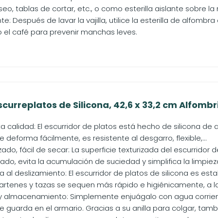
seo, tablas de cortar, etc., o como esterilla aislante sobre la 
e: Después de lavar la vajilla, utilice la esterilla de alfombr
el café para prevenir manchas leves.
scurreplatos de Silicona, 42,6 x 33,2 cm Alfombri
ta calidad: El escurridor de platos está hecho de silicona de 
e deforma fácilmente, es resistente al desgarro, flexible,...
zado, fácil de secar: La superficie texturizada del escurridor d
ado, evita la acumulación de suciedad y simplifica la limpieza.
ia al deslizamiento: El escurridor de platos de silicona es est
 sartenes y tazas se sequen más rápido e higiénicamente, a la.
a y almacenamiento: Simplemente enjuágalo con agua corriente
e guarda en el armario. Gracias a su anilla para colgar, tambi