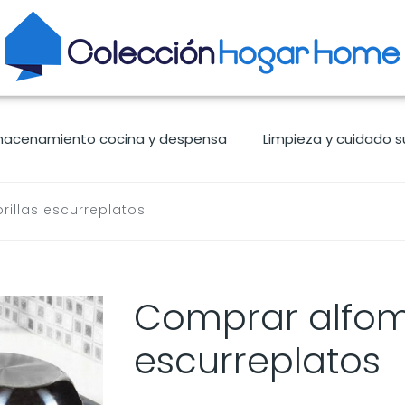
macenamiento cocina y despensa
Limpieza y cuidado s
illas escurreplatos
Comprar alfomb
escurreplatos