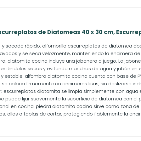
Escurreplatos de Diatomeas 40 x 30 cm, Escurrep
n y secado rápido: alfombrilla escurreplatos de diatomea 
 lavados y se seca velozmente, manteniendo la encimera de l
era: diatomita cocina incluye una jabonera a juego. La jabo
eniéndolos secos y evitando manchas de agua y jabón en el 
e y estable: alfombra diatomita cocina cuenta con base de 
, se coloca firmemente en encimeras lisas, sin deslizarse incl
iar: escurreplatos diatomita se limpia simplemente con agua 
se puede lijar suavemente la superficie de diatomea con el pap
ional en cocina: piedra diatomita cocina sirve como zona de
os, ollas o tablas de cortar, protegiendo fiablemente la encim