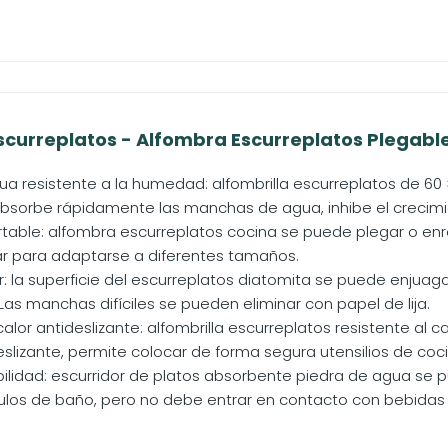
Escurreplatos - Alfombra Escurreplatos Plegabl
ua resistente a la humedad: alfombrilla escurreplatos de 60
 absorbe rápidamente las manchas de agua, inhibe el crecimie
table: alfombra escurreplatos cocina se puede plegar o enro
r para adaptarse a diferentes tamaños.
ar: la superficie del escurreplatos diatomita se puede enju
Las manchas difíciles se pueden eliminar con papel de lija.
calor antideslizante: alfombrilla escurreplatos resistente al 
deslizante, permite colocar de forma segura utensilios de cocin
ilidad: escurridor de platos absorbente piedra de agua se pued
culos de baño, pero no debe entrar en contacto con bebidas q