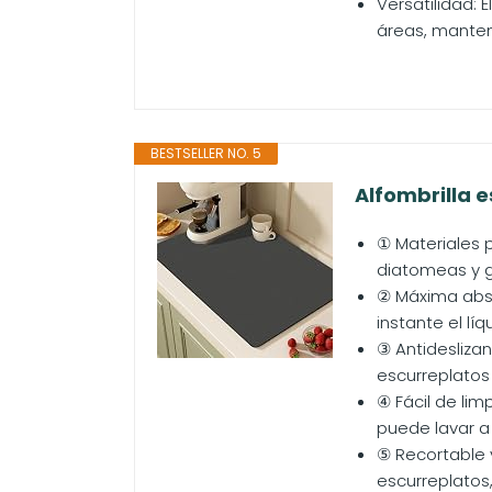
Versatilidad: 
áreas, manten
BESTSELLER NO. 5
Alfombrilla e
① Materiales p
diatomeas y g
② Máxima abso
instante el l
③ Antidesliza
escurreplatos 
④ Fácil de lim
puede lavar a 
⑤ Recortable 
escurreplatos