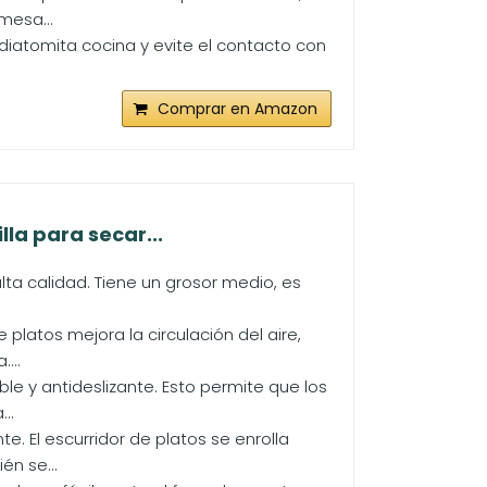
mesa...
a diatomita cocina y evite el contacto con
Comprar en Amazon
lla para secar...
alta calidad. Tiene un grosor medio, es
e platos mejora la circulación del aire,
...
able y antideslizante. Esto permite que los
..
. El escurridor de platos se enrolla
én se...