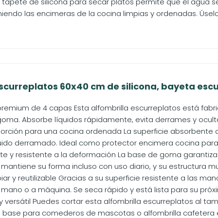
El tapete de silicona para secar platos permite que el agua 
iendo las encimeras de la cocina limpias y ordenadas. Úselo
scurreplatos 60x40 cm de silicona, bayeta escu
remium de 4 capas Esta alfombrilla escurreplatos está fabric
oma. Absorbe líquidos rápidamente, evita derrames y oculta
rción para una cocina ordenada La superficie absorbente de
íquido derramado. Ideal como protector encimera cocina para
nte y resistente a la deformación La base de goma garantiza
mantiene su forma incluso con uso diario, y su estructura mul
piar y reutilizable Gracias a su superficie resistente a las m
mano o a máquina. Se seca rápido y está lista para su próxim
y versátil Puedes cortar esta alfombrilla escurreplatos al
, base para comederos de mascotas o alfombrilla cafetera e