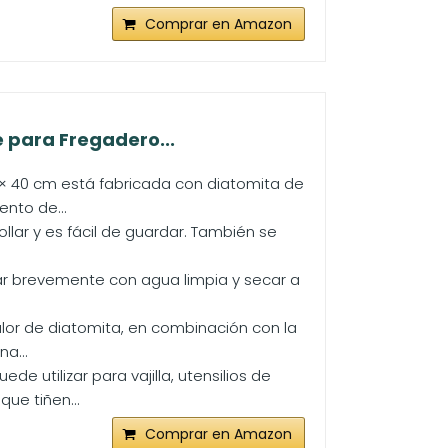
Comprar en Amazon
e para Fregadero...
 × 40 cm está fabricada con diatomita de
nto de...
llar y es fácil de guardar. También se
agar brevemente con agua limpia y secar a
calor de diatomita, en combinación con la
a...
e utilizar para vajilla, utensilios de
ue tiñen...
Comprar en Amazon