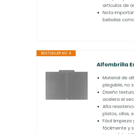
artículos de a
Nota important
bebidas como 
BESTSELLER NO. 4
Alfombrilla E
Material de al
plegable, no s
Diseño texturi
acelera el sec
Alta resistenc
platos, ollas,
Fácil limpiez
fácilmente y s