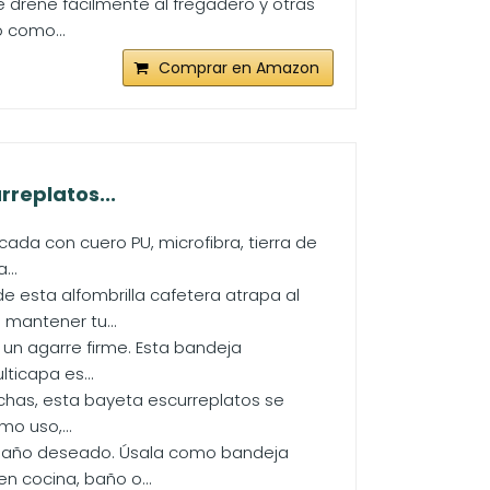
se drene fácilmente al fregadero y otras
 como...
Comprar en Amazon
rreplatos...
ada con cuero PU, microfibra, tierra de
...
 esta alfombrilla cafetera atrapa al
 mantener tu...
 un agarre firme. Esta bandeja
ticapa es...
anchas, esta bayeta escurreplatos se
o uso,...
 tamaño deseado. Úsala como bandeja
n cocina, baño o...