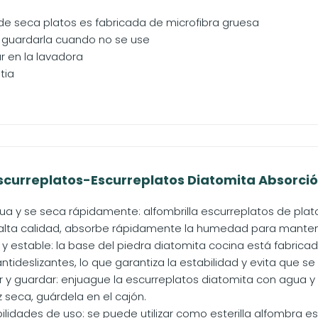
de seca platos es fabricada de microfibra gruesa
 guardarla cuando no se use
r en la lavadora
tia
Escurreplatos-Escurreplatos Diatomita Absorció
ua y se seca rápidamente: alfombrilla escurreplatos de plat
alta calidad, absorbe rápidamente la humedad para mantene
 y estable: la base del piedra diatomita cocina está fabric
ntideslizantes, lo que garantiza la estabilidad y evita que s
ar y guardar: enjuague la escurreplatos diatomita con agua y
ez seca, guárdela en el cajón.
bilidades de uso: se puede utilizar como esterilla alfombra e