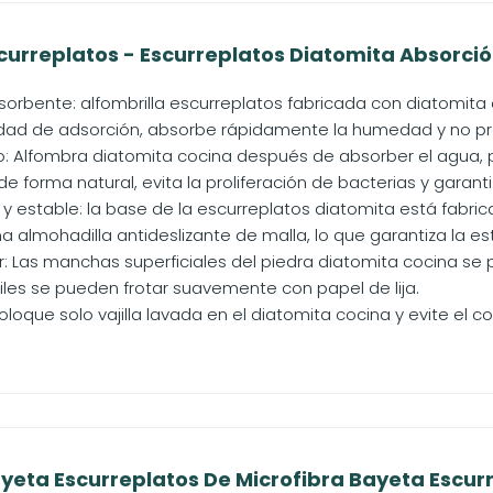
curreplatos - Escurreplatos Diatomita Absorció
orbente: alfombrilla escurreplatos fabricada con diatomita 
dad de adsorción, absorbe rápidamente la humedad y no pr
: Alfombra diatomita cocina después de absorber el agua,
 forma natural, evita la proliferación de bacterias y garantiza
 y estable: la base de la escurreplatos diatomita está fabri
 almohadilla antideslizante de malla, lo que garantiza la esta
ar: Las manchas superficiales del piedra diatomita cocina se 
iles se pueden frotar suavemente con papel de lija.
oloque solo vajilla lavada en el diatomita cocina y evite el
yeta Escurreplatos De Microfibra Bayeta Escurre