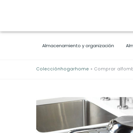
Saltar
al
contenido
Almacenamiento y organización
Al
Colecciónhogarhome
»
Comprar alfombr