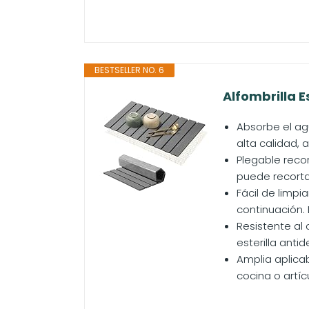
BESTSELLER NO. 6
Alfombrilla 
Absorbe el ag
alta calidad,
Plegable recor
puede recorta
Fácil de limpi
continuación. 
Resistente al 
esterilla anti
Amplia aplicab
cocina o artí