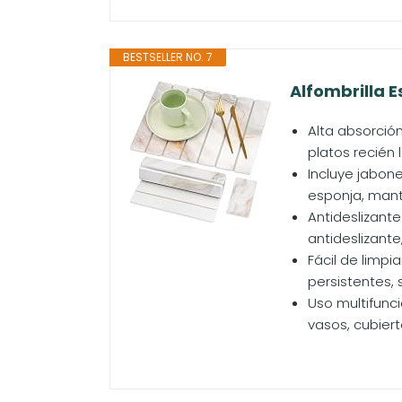
BESTSELLER NO. 7
Alfombrilla 
Alta absorció
platos recién
Incluye jabon
esponja, mant
Antideslizant
antideslizante
Fácil de limp
persistentes, 
Uso multifunc
vasos, cubiert