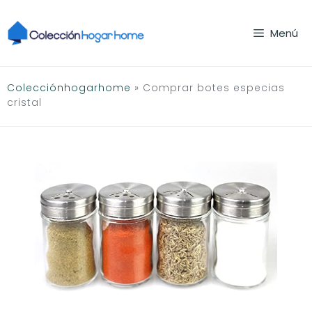
Saltar
al
Menú
contenido
Colecciónhogarhome
»
Comprar botes especias
cristal