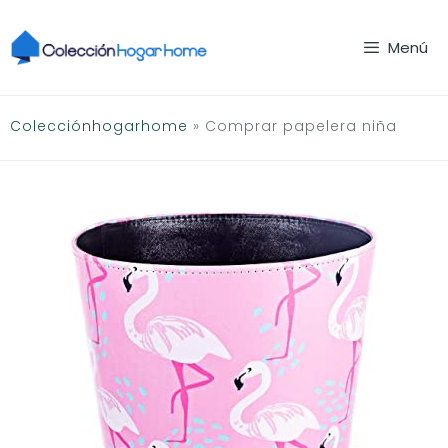
Saltar
al
Menú
contenido
Colecciónhogarhome
»
Comprar papelera niña