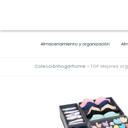
Saltar
al
contenido
Almacenamiento y organización
Al
Colecciónhogarhome
»
TOP Mejores or