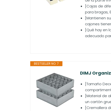
de la parte in
[Cajas de dife
para bragas, 8
[Mantienen su
cajones tiene
[Qué hay en l
adecuado para
BESTSELLER NO. 7
DIMJ Organiz
[Tamaño Decent
compartimentos
[Material de a
un cartón grue
[Cremallera d