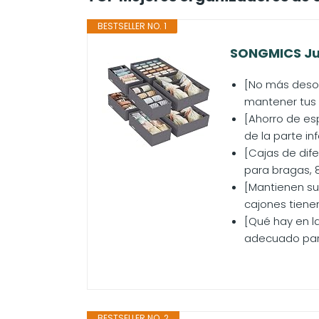
BESTSELLER NO. 1
SONGMICS Jue
[No más desor
mantener tus 
[Ahorro de esp
de la parte in
[Cajas de dife
para bragas, 8
[Mantienen su
cajones tiene
[Qué hay en l
adecuado para
BESTSELLER NO. 2