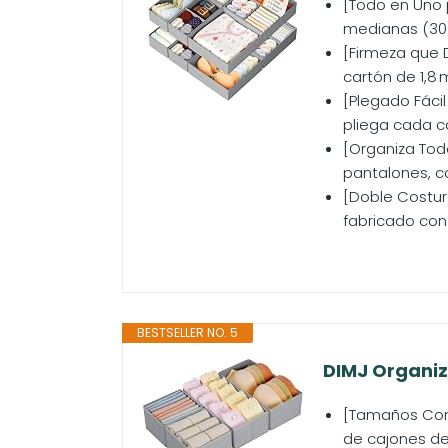
[Todo en Uno 
medianas (30×
[Firmeza que D
cartón de 1,8 
[Plegado Fáci
pliega cada ca
[Organiza Todo
pantalones, c
[Doble Costur
fabricado con 
BESTSELLER NO. 5
DIMJ Organiz
[Tamaños Comb
de cajones de 