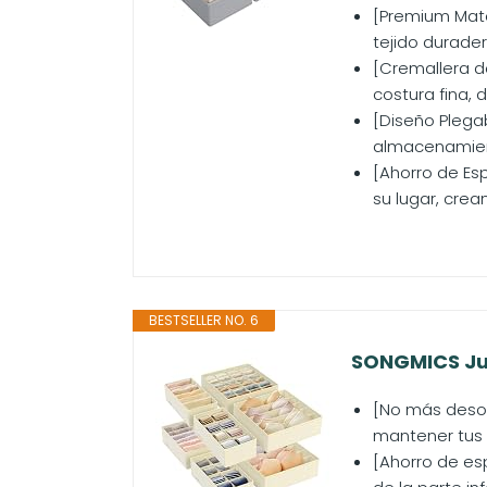
[Premium Mater
tejido durader
[Cremallera d
costura fina, 
[Diseño Plega
almacenamient
[Ahorro de Es
su lugar, crea
BESTSELLER NO. 6
SONGMICS Jue
[No más desor
mantener tus 
[Ahorro de esp