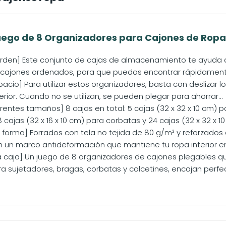
go de 8 Organizadores para Cajones de Ropa Int
den] Este conjunto de cajas de almacenamiento te ayuda a cla
cajones ordenados, para que puedas encontrar rápidamente 
acio] Para utilizar estos organizadores, basta con deslizar lo
ferior. Cuando no se utilizan, se pueden plegar para ahorrar...
rentes tamaños] 8 cajas en total: 5 cajas (32 x 32 x 10 cm) pa
 cajas (32 x 16 x 10 cm) para corbatas y 24 cajas (32 x 32 x 10 
 forma] Forrados con tela no tejida de 80 g/m² y reforzados
n un marco antideformación que mantiene tu ropa interior en
a caja] Un juego de 8 organizadores de cajones plegables
 sujetadores, bragas, corbatas y calcetines, encajan perfe