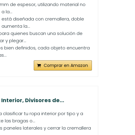
,0 mm de espesor, utilizando material no
 la...
 está diseñada con cremallera, doble
 aumenta la...
l para quienes buscan una solución de
 y plegar...
s bien definidos, cada objeto encuentra
...
Comprar en Amazon
erior, Divisores de...
sificar tu ropa interior por tipo y a
las bragas o...
s paneles laterales y cerrar la cremallera