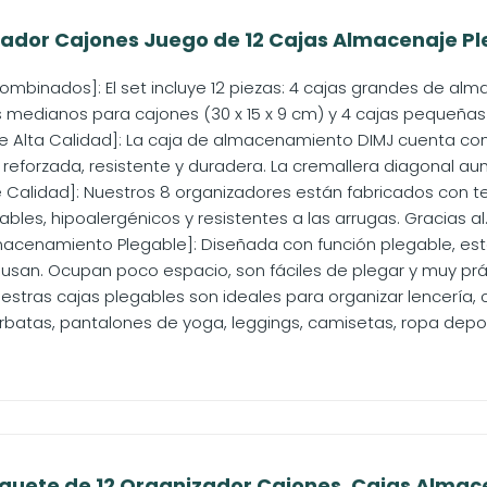
ador Cajones Juego de 12 Cajas Almacenaje Ple
mbinados]: El set incluye 12 piezas: 4 cajas grandes de alm
 medianos para cajones (30 x 15 x 9 cm) y 4 cajas pequeñas
e Alta Calidad]: La caja de almacenamiento DIMJ cuenta con
reforzada, resistente y duradera. La cremallera diagonal aume
 Calidad]: Nuestros 8 organizadores están fabricados con tel
ables, hipoalergénicos y resistentes a las arrugas. Gracias al..
acenamiento Plegable]: Diseñada con función plegable, est
usan. Ocupan poco espacio, son fáciles de plegar y muy prác
uestras cajas plegables son ideales para organizar lencería, c
rbatas, pantalones de yoga, leggings, camisetas, ropa deport
uete de 12 Organizador Cajones, Cajas Almacen