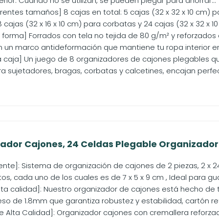
ferior. Cuando no se utilizan, se pueden plegar para ahorrar...
rentes tamaños] 8 cajas en total: 5 cajas (32 x 32 x 10 cm) pa
 cajas (32 x 16 x 10 cm) para corbatas y 24 cajas (32 x 32 x 10 
 forma] Forrados con tela no tejida de 80 g/m² y reforzados
n un marco antideformación que mantiene tu ropa interior en
a caja] Un juego de 8 organizadores de cajones plegables
 sujetadores, bragas, corbatas y calcetines, encajan perfe
ador Cajones, 24 Celdas Plegable Organizador R
e]: Sistema de organización de cajones de 2 piezas, 2 x 24 
, cada uno de los cuales es de 7 x 5 x 9 cm , Ideal para gua
lta calidad]: Nuestro organizador de cajones está hecho de t
so de 1.8mm que garantiza robustez y estabilidad, cartón ref
e Alta Calidad]: Organizador cajones con cremallera reforza