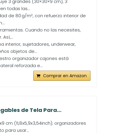
luye 3 grandes (30×30×9 cm), 3
n todas las...
dad de 80 g/m², con refuerzo interior de
...
rramientas. Cuando no las necesites,
Así,...
a interior, sujetadores, underwear,
ños objetos de...
uestro organizador cajones está
teral reforzada e...
Comprar en Amazon
ables de Tela Para...
 cm (11,8x5,9x3,54inch); organizadores
o para usar...