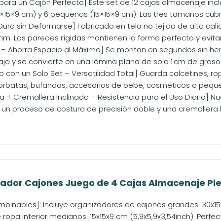
para un Cajón Perfecto] Este set de 12 cajas almacenaje inc
15×9 cm) y 6 pequeñas (15×15×9 cm). Las tres tamaños cubre
ura sin Deformarse] Fabricado en tela no tejida de alta cali
mm. Las paredes rígidas mantienen la forma perfecta y evitan
l – Ahorra Espacio al Máximo] Se montan en segundos sin he
ja y se convierte en una lámina plana de solo 1 cm de grosor. 
 con un Solo Set – Versatilidad Total] Guarda calcetines, rop
orbatas, bufandas, accesorios de bebé, cosméticos o peque
a + Cremallera Inclinada – Resistencia para el Uso Diario] N
un proceso de costura de precisión doble y una cremallera la
ador Cajones Juego de 4 Cajas Almacenaje Pleg
inables]: Incluye organizadores de cajones grandes: 30x15x9
ropa interior medianos: 15x15x9 cm (5,9x5,9x3,54inch). Perfect