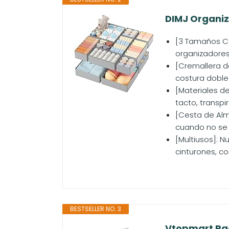
DIMJ Organiz
[3 Tamaños Co
organizadores
[Cremallera d
costura doble 
[Materiales de
tacto, transpir
[Cesta de Alm
cuando no se 
[Multiusos]: N
cinturones, co
BESTSELLER NO. 3
Vtopmart Paq