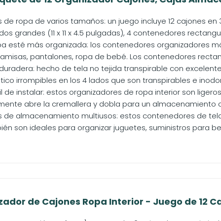
 de ropa de varios tamaños: un juego incluye 12 cajones en 
s grandes (11 x 11 x 4.5 pulgadas), 4 contenedores rectangulare
pa esté más organizada: los contenedores organizadores 
camisas, pantalones, ropa de bebé. Los contenedores recta
duradera: hecho de tela no tejida transpirable con excelen
tico irrompibles en los 4 lados que son transpirables e inodor
l de instalar: estos organizadores de ropa interior son ligeros 
mente abre la cremallera y dobla para un almacenamiento c
de almacenamiento multiusos: estos contenedores de tela no
én son ideales para organizar juguetes, suministros para beb
ador de Cajones Ropa Interior - Juego de 12 Ca