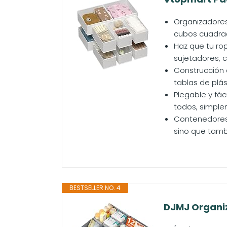
Organizadores
cubos cuadrado
Haz que tu ro
sujetadores, 
Construcción 
tablas de plás
Plegable y fáci
todos, simple
Contenedores 
sino que tambi
BESTSELLER NO. 4
DJMJ Organiz