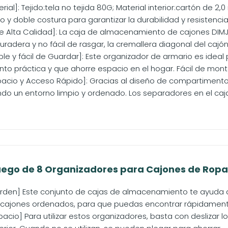
ial]: Tejido:tela no tejida 80G; Material interior:cartón de 2
o y doble costura para garantizar la durabilidad y resistencia a
e Alta Calidad]: La caja de almacenamiento de cajones DIMJ
duradera y no fácil de rasgar, la cremallera diagonal del cajón
ble y fácil de Guardar]: Este organizador de armario es idea
o práctica y que ahorre espacio en el hogar. Fácil de montar
pacio y Acceso Rápido]: Gracias al diseño de compartimento
ndo un entorno limpio y ordenado. Los separadores en el cajas
go de 8 Organizadores para Cajones de Ropa Int
den] Este conjunto de cajas de almacenamiento te ayuda a cla
cajones ordenados, para que puedas encontrar rápidamente 
acio] Para utilizar estos organizadores, basta con deslizar lo