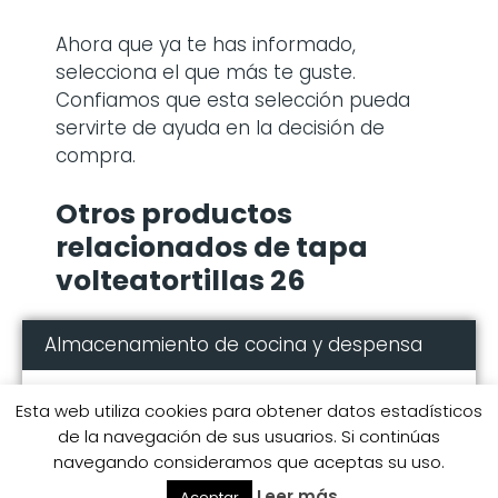
Ahora que ya te has informado,
selecciona el que más te guste.
Confiamos que esta selección pueda
servirte de ayuda en la decisión de
compra.
Otros productos
relacionados de tapa
volteatortillas 26
Almacenamiento de cocina y despensa
Esta web utiliza cookies para obtener datos estadísticos
Comprar carros de servicio con ruedas
de la navegación de sus usuarios. Si continúas
Comprar tapa 30 cm
navegando consideramos que aceptas su uso.
Comprar alfombrillas audi a3
Leer más
Aceptar