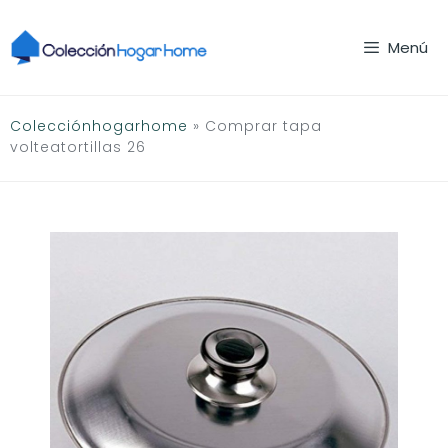
Saltar
al
Menú
contenido
Colecciónhogarhome
»
Comprar tapa
volteatortillas 26