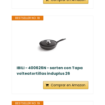
BESTSELLER NO. 18
IBILI - 400626N - sarten con Tapa
volteatortillas induplus 26
Comprar en Amazon
BESTSELLER NO. 19