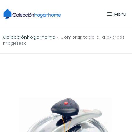
Saltar
al
Menú
contenido
Colecciónhogarhome
»
Comprar tapa olla express
magefesa