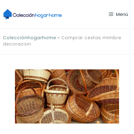
Saltar
al
Menú
contenido
Colecciónhogarhome
»
Comprar cestas mimbre
decoracion