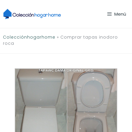
Saltar
al
Menú
contenido
Colecciónhogarhome
»
Comprar tapas inodoro
roca