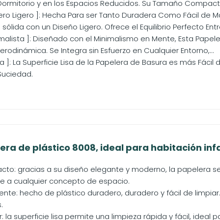
 Dormitorio y en los Espacios Reducidos. Su Tamaño Compacto 
Pero Ligero ]: Hecha Para ser Tanto Duradera Como Fácil de 
sólida con un Diseño Ligero. Ofrece el Equilibrio Perfecto Entre
nimalista ]: Diseñado con el Minimalismo en Mente, Esta Pape
rodinámica. Se Integra sin Esfuerzo en Cualquier Entorno,...
isa ]: La Superficie Lisa de la Papelera de Basura es más Fáci
Suciedad.
ra de plástico 8008, ideal para habitación infant
to: gracias a su diseño elegante y moderno, la papelera se
 a cualquier concepto de espacio.
tente: hecho de plástico duradero, duradero y fácil de limpiar
.
r: la superficie lisa permite una limpieza rápida y fácil, ideal p