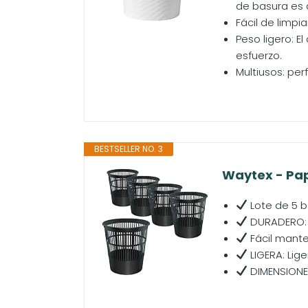
de basura es 
Fácil de limpia
Peso ligero: E
esfuerzo.
Multiusos: per
BESTSELLER NO. 3
Waytex - Pap
Lote de 5 bo
DURADERO: d
Fácil mante
LIGERA: Lige
DIMENSIONES