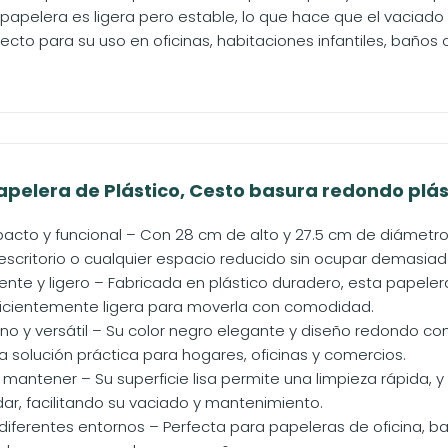
a papelera es ligera pero estable, lo que hace que el vaciado 
fecto para su uso en oficinas, habitaciones infantiles, baños
elera de Plástico, Cesto basura redondo plást
to y funcional – Con 28 cm de alto y 27.5 cm de diámetro, e
 escritorio o cualquier espacio reducido sin ocupar demasiad
tente y ligero – Fabricada en plástico duradero, esta papelera 
suficientemente ligera para moverla con comodidad.
o y versátil – Su color negro elegante y diseño redondo co
a solución práctica para hogares, oficinas y comercios.
y mantener – Su superficie lisa permite una limpieza rápida
ar, facilitando su vaciado y mantenimiento.
 diferentes entornos – Perfecta para papeleras de oficina, b