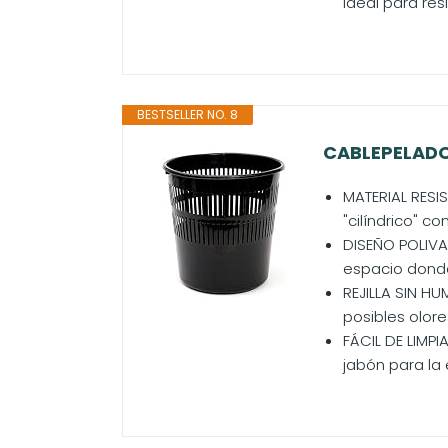
ideal para re
BESTSELLER NO. 8
CABLEPELADO P
MATERIAL RESIS
"cilíndrico" co
DISEÑO POLIVAL
espacio donde 
REJILLA SIN H
posibles olor
FÁCIL DE LIMP
jabón para la e