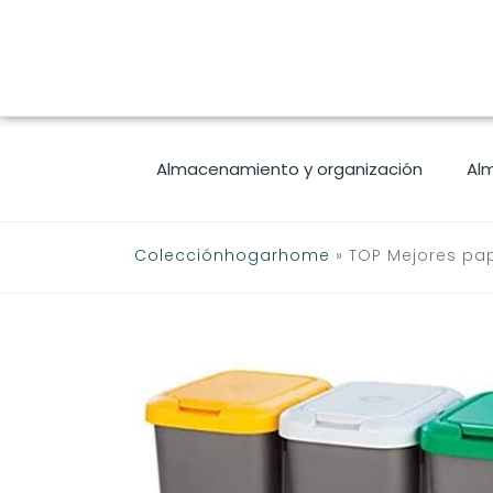
Saltar
al
contenido
Almacenamiento y organización
Al
Colecciónhogarhome
»
TOP Mejores pap