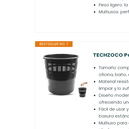
Peso ligero: l
Multiusos: per
BESTSELLER NO. 7
TECHZOCO Pap
Tamaño compac
oficina, baño,
Material resis
limpiar y lo 
Diseño modern
ofreciendo un
Fácil de usar 
basura estánd
Multiuso para