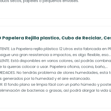
siduos secos, papeles o pequeños envases.
apelera Rejilla plastico, Cubo de Reciclar, Ces
TENTE: La Papelera rejilla plástico 12 Litros esta fabricada en 
nsigue una gran resistencia a impactos, es algo flexible, eso...
ENTE: Está disponibles en varios colores, así podrás combinar
la quieras colocar o usar. Papelera oficina, cocina, baño,...
UMEDADES: No tendrás problema de olores humedades, esta to
es generados por la humedad y el aire estancado.
IAR: El fondo plano se limpia fácil con un paño húmedo y po
liminación de bacterias o grasas, así podrá alargar la vida útil