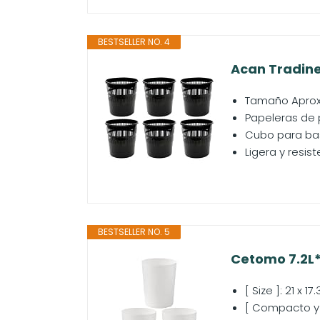
BESTSELLER NO. 4
Acan Tradineu
Tamaño Aprox:
Papeleras de p
Cubo para bas
Ligera y resis
BESTSELLER NO. 5
Cetomo 7.2L*
[ Size ]: 21 x 
[ Compacto y 