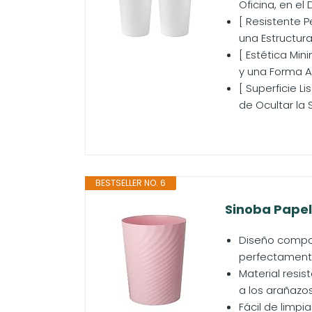
Oficina, en el
[ Resistente 
una Estructura 
[ Estética Mi
y una Forma Ae
[ Superficie L
de Ocultar la 
BESTSELLER NO. 6
Sinoba Papele
Diseño compac
perfectamente
Material resis
a los arañazos
Fácil de limpia