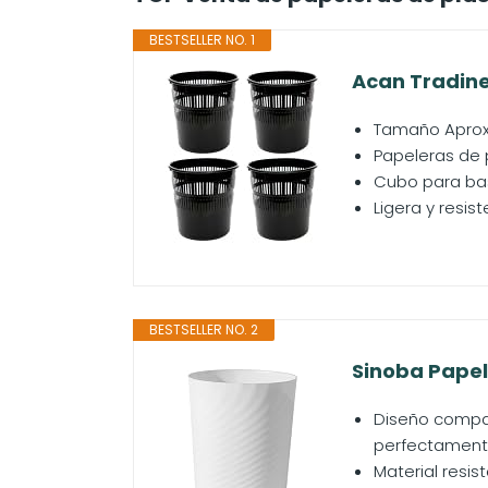
BESTSELLER NO. 1
Acan Tradineu
Tamaño Aprox:
Papeleras de p
Cubo para bas
Ligera y resis
BESTSELLER NO. 2
Sinoba Papele
Diseño compac
perfectamente
Material resis