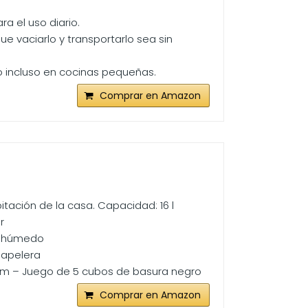
ara el uso diario.
ue vaciarlo y transportarlo sea sin
 o incluso en cocinas pequeñas.
Comprar en Amazon
bitación de la casa. Capacidad: 16 l
r
ño húmedo
 papelera
 cm – Juego de 5 cubos de basura negro
Comprar en Amazon