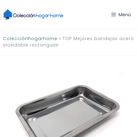
Saltar
al
Menú
contenido
Colecciónhogarhome
»
TOP Mejores bandejas acero
inoxidable rectangular