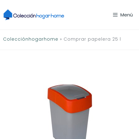
Saltar
al
Menú
contenido
Colecciónhogarhome
»
Comprar papelera 25 l