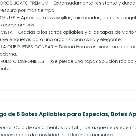
OROSILICATO PREMIUM – Extremadamente resistente y durade
frescura por más tiempo.
TENTES – Aptos para lavavajillas, microondas, horno y conge
n compromisos.
ISTA – Gracias a los tarros apilables y a las tapas de vidrio
cluye etiquetas para una organización clara y elegante.
 LA QUE PUEDES CONFIAR – Dalena Home es sinónimo de pro
oderna.
PUESTO DISPONIBLES – ¿Se pierde una tapa? Solución rápida y 
ente.
o de 6 Botes Apilables para Especias, Botes Api
sportar: Caja de condimentos portátil, ligera, que se puede
s necesidades de movilidad de diferentes personas.