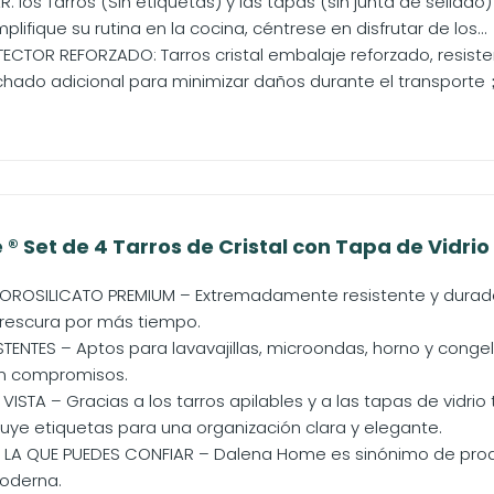
AR: los Tarros (Sin etiquetas) y las tapas (sin junta de sellad
implifique su rutina en la cocina, céntrese en disfrutar de los...
ECTOR REFORZADO: Tarros cristal embalaje reforzado, resisten
olchado adicional para minimizar daños durante el transporte
 Set de 4 Tarros de Cristal con Tapa de Vidrio B
OROSILICATO PREMIUM – Extremadamente resistente y durade
frescura por más tiempo.
TENTES – Aptos para lavavajillas, microondas, horno y conge
n compromisos.
ISTA – Gracias a los tarros apilables y a las tapas de vidrio
cluye etiquetas para una organización clara y elegante.
 LA QUE PUEDES CONFIAR – Dalena Home es sinónimo de pro
oderna.