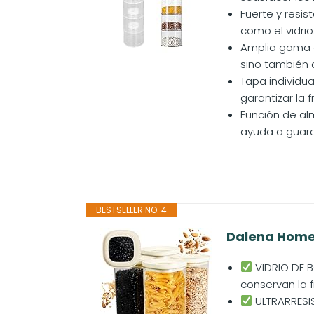
Fuerte y resi
como el vidrio
Amplia gama d
sino también 
Tapa individu
garantizar la 
Función de al
ayuda a guard
BESTSELLER NO. 4
Dalena Home ®
VIDRIO DE B
conservan la 
ULTRARRESIS