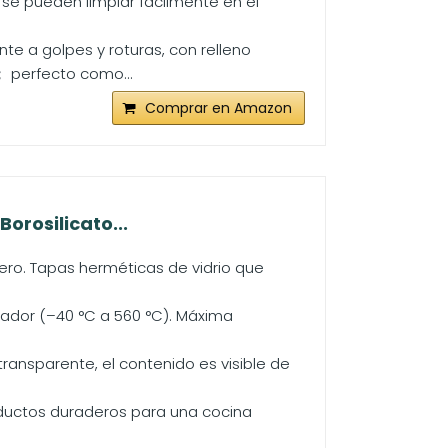
o) se pueden limpiar fácilmente en el
te a golpes y roturas, con relleno
； perfecto como...
Comprar en Amazon
orosilicato...
ro. Tapas herméticas de vidrio que
lador (–40 °C a 560 °C). Máxima
 transparente, el contenido es visible de
ductos duraderos para una cocina