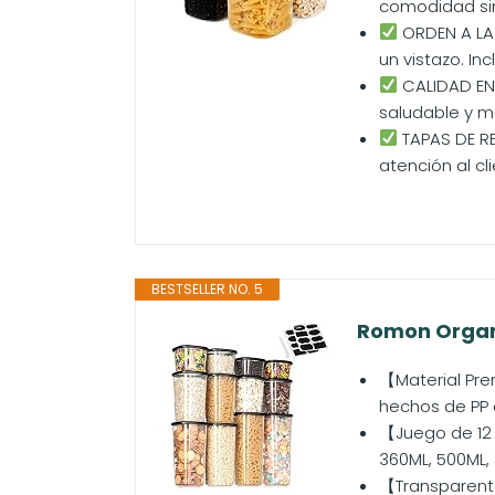
comodidad si
ORDEN A LA V
un vistazo. In
CALIDAD EN
saludable y m
TAPAS DE RE
atención al cli
BESTSELLER NO. 5
Romon Organi
【Material Pr
hechos de PP 
【Juego de 12 
360ML, 500ML, 
【Transparente