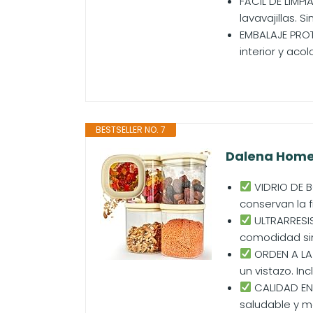
FÁCIL DE LIMPI
lavavajillas. S
EMBALAJE PROT
interior y ac
BESTSELLER NO. 7
Dalena Home ®
VIDRIO DE B
conservan la 
ULTRARRESIS
comodidad si
ORDEN A LA V
un vistazo. In
CALIDAD EN
saludable y m