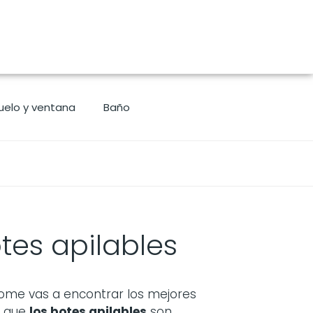
uelo y ventana
Baño
tes apilables
ome vas a encontrar los mejores
s que
los
botes apilables
son