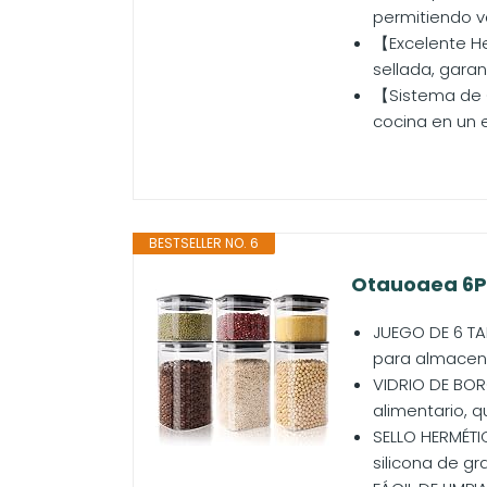
permitiendo v
【Excelente He
sellada, gara
【Sistema de O
cocina en un 
BESTSELLER NO. 6
Otauoaea 6PC
JUEGO DE 6 TA
para almacenar
VIDRIO DE BORO
alimentario, q
SELLO HERMÉTIC
silicona de gra