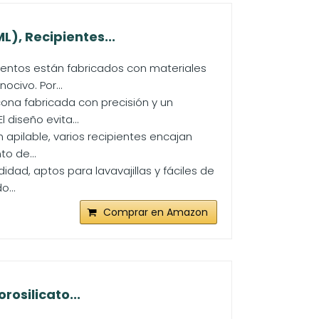
), Recipientes...
imentos están fabricados con materiales
ocivo. Por...
icona fabricada con precisión y un
diseño evita...
 apilable, varios recipientes encajan
o de...
dad, aptos para lavavajillas y fáciles de
...
Comprar en Amazon
rosilicato...