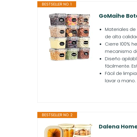
BESTSELLER NO. 1
GoMaihe Bote
Materiales de
de alta calida
Cierre 100% he
mecanismo de b
Diseño apilabl
fácilmente. Es
Fácil de limpi
lavar a mano. 
BESTSELLER NO. 2
Dalena Home S