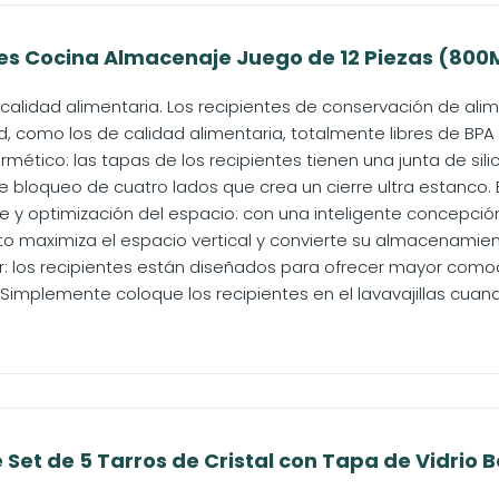
s Cocina Almacenaje Juego de 12 Piezas (800ML
 calidad alimentaria. Los recipientes de conservación de al
d, como los de calidad alimentaria, totalmente libres de BPA n
rmético: las tapas de los recipientes tienen una junta de sil
loqueo de cuatro lados que crea un cierre ultra estanco. El 
e y optimización del espacio: con una inteligente concepción
to maximiza el espacio vertical y convierte su almacenamient
ar: los recipientes están diseñados para ofrecer mayor comodi
Simplemente coloque los recipientes en el lavavajillas cuando
et de 5 Tarros de Cristal con Tapa de Vidrio Bo