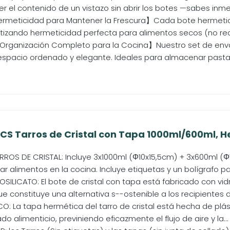
er el contenido de un vistazo sin abrir los botes —sabes in
rmeticidad para Mantener la Frescura】Cada bote hermetic
ntizando hermeticidad perfecta para alimentos secos (no r
rganización Completo para la Cocina】Nuestro set de enva
espacio ordenado y elegante. Ideales para almacenar pasta, 
S Tarros de Cristal con Tapa 1000ml/600ml, Her
RROS DE CRISTAL: Incluye 3x1000ml (Φ10x15,5cm) + 3x600ml (Φ
 alimentos en la cocina. Incluye etiquetas y un bolígrafo par
SILICATO: El bote de cristal con tapa está fabricado con vid
ue constituye una alternativa s--ostenible a los recipientes de 
O: La tapa hermética del tarro de cristal está hecha de plást
do alimenticio, previniendo eficazmente el flujo de aire y la...