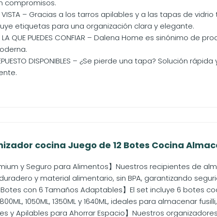
n compromisos.
ISTA – Gracias a los tarros apilables y a las tapas de vidrio
cluye etiquetas para una organización clara y elegante.
 LA QUE PUEDES CONFIAR – Dalena Home es sinónimo de pro
oderna.
PUESTO DISPONIBLES – ¿Se pierde una tapa? Solución rápida y 
ente.
zador cocina Juego de 12 Botes Cocina Almacen
emium y Seguro para Alimentos】Nuestros recipientes de al
duradero y material alimentario, sin BPA, garantizando segur
Botes con 6 Tamaños Adaptables】El set incluye 6 botes co
800ML, 1050ML, 1350ML y 1640ML, ideales para almacenar fusilli,.
s y Apilables para Ahorrar Espacio】Nuestros organizadores