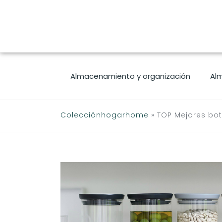
Saltar
al
contenido
Almacenamiento y organización
Al
Colecciónhogarhome
»
TOP Mejores bot