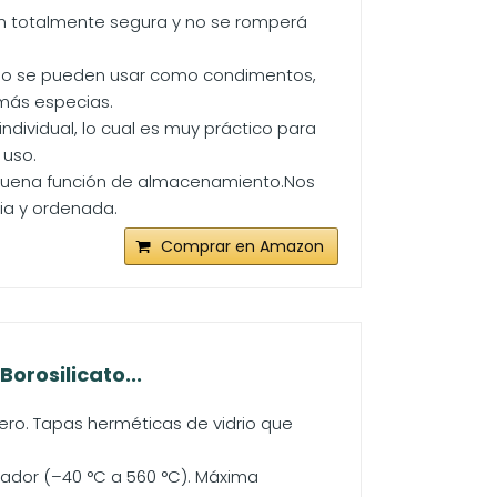
ién totalmente segura y no se romperá
 no se pueden usar como condimentos,
 más especias.
dividual, lo cual es muy práctico para
 uso.
 buena función de almacenamiento.Nos
ia y ordenada.
Comprar en Amazon
orosilicato...
ro. Tapas herméticas de vidrio que
lador (–40 °C a 560 °C). Máxima