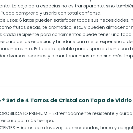
stente: La caja para especias no es transparente, sino tamb
.Puede comprarla y usarla con total confianza.
e usos: 6 latas pueden satisfacer todas sus necesidades,
como frutas secas, té aromático, etc., y pueden almacenar
al: Cada recipiente para condimentos puede tener una tapa in
frescura de las especias y brindarle una mejor experiencia de
macenamiento: Este bote apilable para especias tiene una
ar diversas especias y a mantener nuestra cocina más limp
 Set de 4 Tarros de Cristal con Tapa de Vidrio B
OROSILICATO PREMIUM – Extremadamente resistente y durade
frescura por más tiempo.
TENTES – Aptos para lavavajillas, microondas, horno y conge