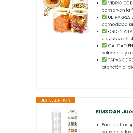
VIDRIO DE B
conservan la 
ULTRARRESIS
comodidad si
ORDEN A LA V
un vistazo. In
CALIDAD EN
saludable y m
TAPAS DE RE
atención al cli
BESTSELLER NO. 3
EIMSOAH Jueg
Fácil de tran
satisfacer la