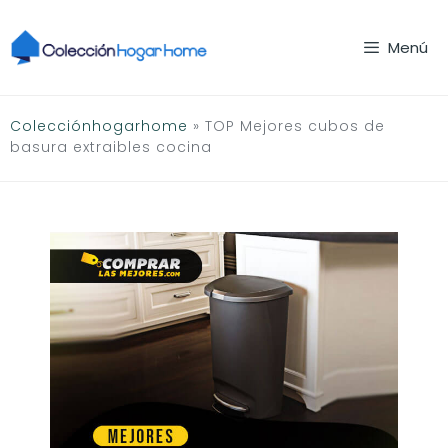
Saltar
al
Menú
contenido
Colecciónhogarhome
»
TOP Mejores cubos de
basura extraibles cocina