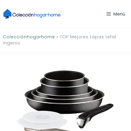
Saltar
al
Menú
contenido
Colecciónhogarhome
»
TOP Mejores tapas tefal
ingenio