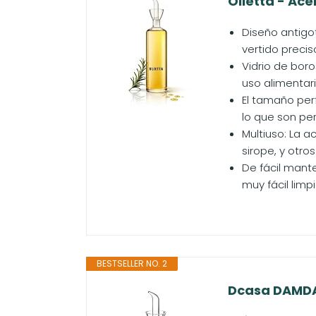
Olietta - Ace
Diseño antigot
vertido preci
Vidrio de boro
uso alimentari
El tamaño per
lo que son per
Multiuso: La a
sirope, y otro
De fácil mante
muy fácil limp
BESTSELLER NO. 2
Dcasa DAMDAM