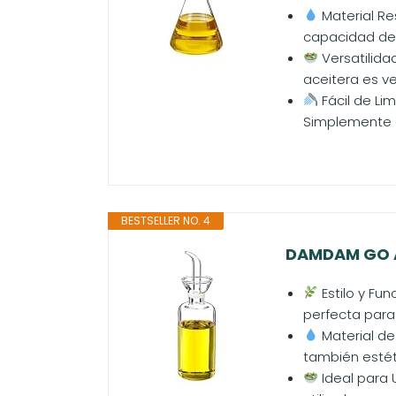
Material Res
capacidad de 2
Versatilida
aceitera es v
Fácil de Lim
Simplemente en
BESTSELLER NO. 4
DAMDAM GO Ac
Estilo y Fu
perfecta para 
Material de 
también estéti
Ideal para 