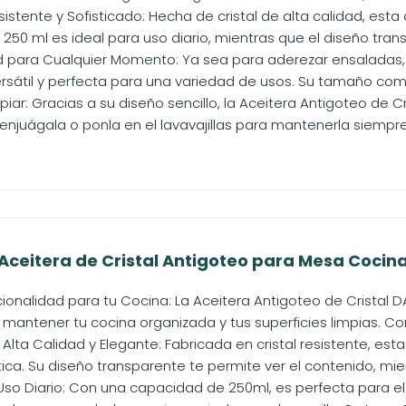
istente y Sofisticado: Hecha de cristal de alta calidad, esta
50 ml es ideal para uso diario, mientras que el diseño trans
d para Cualquier Momento: Ya sea para aderezar ensaladas, co
ersátil y perfecta para una variedad de usos. Su tamaño comp
piar: Gracias a su diseño sencillo, la Aceitera Antigoteo de Cr
juágala o ponla en el lavavajillas para mantenerla siempre l
eitera de Cristal Antigoteo para Mesa Cocina
ncionalidad para tu Cocina: La Aceitera Antigoteo de Crista
mantener tu cocina organizada y tus superficies limpias. Con
Alta Calidad y Elegante: Fabricada en cristal resistente, est
ca. Su diseño transparente te permite ver el contenido, mien
Uso Diario: Con una capacidad de 250ml, es perfecta para el