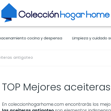
macenamiento cocina y despensa
Limpieza y cuidado s
iteras antigoteo
TOP Mejores aceiteras
En coleccionhogarhome.com encontrarás los mejores
las
aceiteras antigoteo
son elementos indispensab