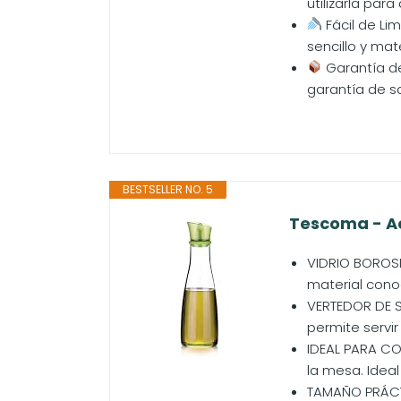
utilizarla para
Fácil de Lim
sencillo y mat
Garantía de
garantía de sa
BESTSELLER NO. 5
Tescoma - Ace
VIDRIO BOROSI
material conoci
VERTEDOR DE S
permite servir 
IDEAL PARA CO
la mesa. Ideal
TAMAÑO PRÁCTI