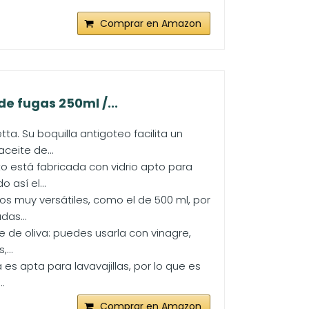
Comprar en Amazon
de fugas 250ml /...
ta. Su boquilla antigoteo facilita un
ceite de...
ato está fabricada con vidrio apto para
 así el...
os muy versátiles, como el de 500 ml, por
das...
e de oliva: puedes usarla con vinagre,
...
 es apta para lavavajillas, por lo que es
.
Comprar en Amazon