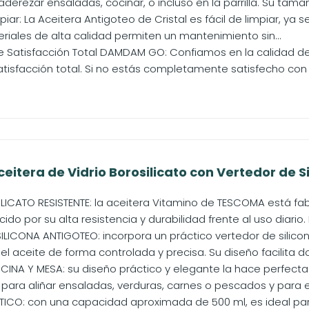
 aderezar ensaladas, cocinar, o incluso en la parrilla. Su tamañ
piar: La Aceitera Antigoteo de Cristal es fácil de limpiar, ya 
eriales de alta calidad permiten un mantenimiento sin...
 Satisfacción Total DAMDAM GO: Confiamos en la calidad d
tisfacción total. Si no estás completamente satisfecho con 
itera de Vidrio Borosilicato con Vertedor de Sil
LICATO RESISTENTE: la aceitera Vitamino de TESCOMA está fabr
do por su alta resistencia y durabilidad frente al uso diario. E
ILICONA ANTIGOTEO: incorpora un práctico vertedor de silico
el aceite de forma controlada y precisa. Su diseño facilita dosi
CINA Y MESA: su diseño práctico y elegante la hace perfecta
 para aliñar ensaladas, verduras, carnes o pescados y para el
CO: con una capacidad aproximada de 500 ml, es ideal para