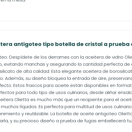
itera antigoteo tipo botella de cristal a prueba 
eo: Despídete de los derrames con la aceitera de vidrio Oliet
so, evitando manchas y asegurando la cantidad perfecta de a
silicato de alta calidad: Esta elegante aceitera de borosilic
o. Además, su diseño bloquea la entrada de aire, preservando
fecto: Estos frascos para aceite están disponibles en format
fectos para todo tipo de usos culinarios, desde aliñar ensala
ceitera Olietta es mucho más que un recipiente para el aceit
s muchos líquidos. Es perfecta para multitud de usos culinarios,
nimiento y reutilizable: La botella de aceite antigoteo Olietta
iarla, y su precioso diseño a prueba de fugas embellecerá tu..