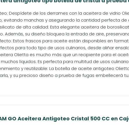
itera antigoteo tipo botella de cristal a prueba 
eo: Despídete de los derrames con la aceitera de vidrio Oliet
so, evitando manchas y asegurando la cantidad perfecta de a
silicato de alta calidad: Esta elegante aceitera de borosilic
o. Además, su diseño bloquea la entrada de aire, preservando
fecto: Estos frascos para aceite están disponibles en format
fectos para todo tipo de usos culinarios, desde aliñar ensala
ceitera Olietta es mucho más que un recipiente para el aceit
s muchos líquidos. Es perfecta para multitud de usos culinarios,
nimiento y reutilizable: La botella de aceite antigoteo Olietta
iarla, y su precioso diseño a prueba de fugas embellecerá tu..
 GO Aceitera Antigoteo Cristal 500 CC en Caj