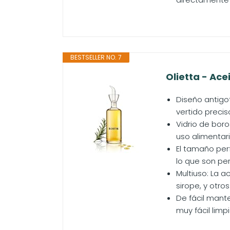
BESTSELLER NO. 7
Olietta - Ace
Diseño antigot
vertido preci
Vidrio de boro
uso alimentari
El tamaño per
lo que son per
Multiuso: La a
sirope, y otro
De fácil mante
muy fácil limp