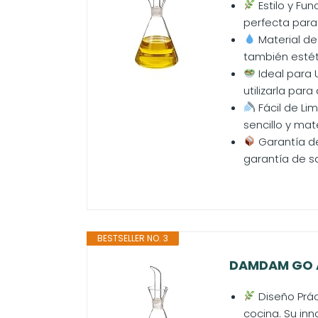
Estilo y Fu
perfecta para 
Material de 
también estéti
Ideal para 
utilizarla para
Fácil de Lim
sencillo y mat
Garantía de
garantía de sa
BESTSELLER NO. 3
DAMDAM GO Ac
Diseño Prác
cocina. Su in