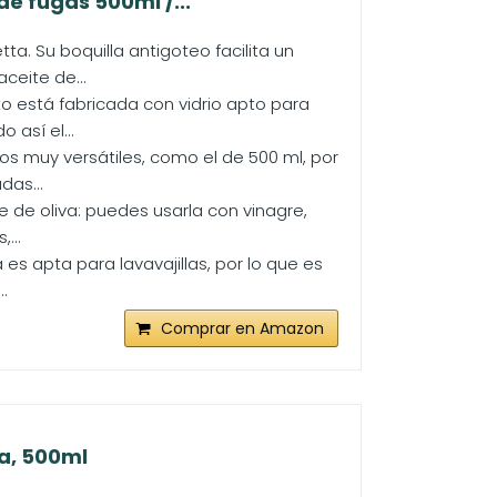
de fugas 500ml /...
ta. Su boquilla antigoteo facilita un
ceite de...
ato está fabricada con vidrio apto para
 así el...
os muy versátiles, como el de 500 ml, por
das...
e de oliva: puedes usarla con vinagre,
...
 es apta para lavavajillas, por lo que es
.
Comprar en Amazon
a, 500ml