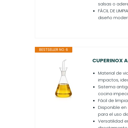
salsas o ader
FÁCIL DE LIMPI
diseño moderno
BESTSELLER NO. 6
CUPERINOX Ace
Material de vi
impactos, ide
Sistema antig
cocina impeca
Fácil de limpi
Disponible en 
para el uso d
Versatilidad e
directamente 