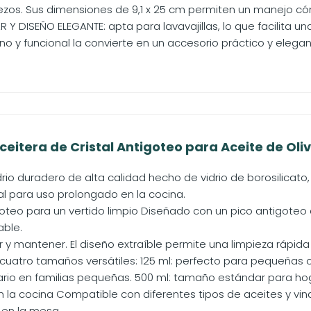
ezos. Sus dimensiones de 9,1 x 25 cm permiten un manejo có
AR Y DISEÑO ELEGANTE: apta para lavavajillas, lo que facilita u
 y funcional la convierte en un accesorio práctico y elegant
itera de Cristal Antigoteo para Aceite de Oliva
drio duradero de alta calidad hecho de vidrio de borosilicato
al para uso prolongado en la cocina.
oteo para un vertido limpio Diseñado con un pico antigoteo 
ble.
ar y mantener. El diseño extraíble permite una limpieza rápida y
cuatro tamaños versátiles: 125 ml: perfecto para pequeñas ca
iario en familias pequeñas. 500 ml: tamaño estándar para hog
n la cocina Compatible con diferentes tipos de aceites y vina
en la mesa.