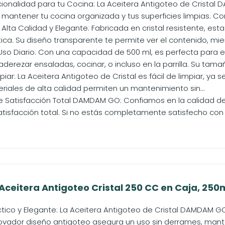
ncionalidad para tu Cocina: La Aceitera Antigoteo de Crista
mantener tu cocina organizada y tus superficies limpias. Con
Alta Calidad y Elegante: Fabricada en cristal resistente, est
ca. Su diseño transparente te permite ver el contenido, mien
Uso Diario: Con una capacidad de 500 ml, es perfecta para e
 aderezar ensaladas, cocinar, o incluso en la parrilla. Su tamañ
piar: La Aceitera Antigoteo de Cristal es fácil de limpiar, ya 
eriales de alta calidad permiten un mantenimiento sin...
 Satisfacción Total DAMDAM GO: Confiamos en la calidad d
tisfacción total. Si no estás completamente satisfecho con 
eitera Antigoteo Cristal 250 CC en Caja, 250
tico y Elegante: La Aceitera Antigoteo de Cristal DAMDAM GO
novador diseño antigoteo asegura un uso sin derrames, mante