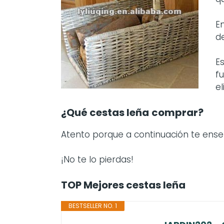
E
d
E
f
el
¿Qué cestas leña
comprar?
Atento porque a continuación te en
¡No te lo pierdas!
TOP Mejores cestas leña
BESTSELLER NO. 1