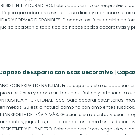
 RESISTENTE Y DURADERO: Fabricado con fibras vegetales bio
ológica que además resiste el uso diario y mantiene su forma
DAS Y FORMAS DISPONIBLES: El capazo está disponible en fo
ue se adaptan a todo tipo de necesidades decorativas y pr
Capazo de Esparto con Asas Decorativo | Capazo
NO CON ESPARTO NATURAL: Este capazo está cuidadosament
pieza es única y aporta un toque auténtico y artesanal a cual
RÚSTICA Y FUNCIONAL: Ideal para decorar estanterías, mos
 en mesas. Su estilo natural combina con ambientes rústicos,
TRANSPORTE DE LEÑA Y MÁS: Gracias a su robustez y asas integ
ar mantas, juguetes, ropa o como cesta multiusos decorativ
 RESISTENTE Y DURADERO: Fabricado con fibras vegetales bio