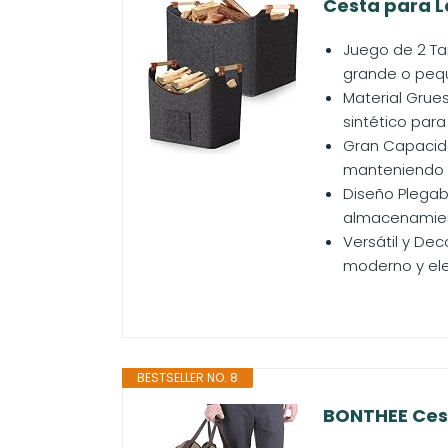
Cesta para Le
Juego de 2 Ta
grande o pequ
Material Grue
sintético par
Gran Capacida
manteniendo l
Diseño Plegab
almacenamien
Versátil y Dec
moderno y ele
BESTSELLER NO. 8
BONTHEE Cest