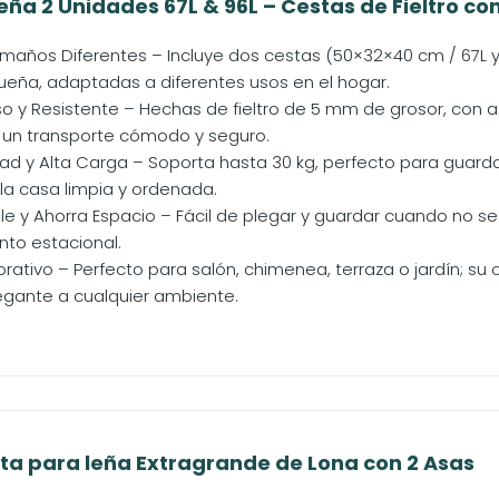
ña 2 Unidades 67L & 96L – Cestas de Fieltro con
maños Diferentes – Incluye dos cestas (50×32×40 cm / 67L y
eña, adaptadas a diferentes usos en el hogar.
so y Resistente – Hechas de fieltro de 5 mm de grosor, con
a un transporte cómodo y seguro.
d y Alta Carga – Soporta hasta 30 kg, perfecto para guardar
a casa limpia y ordenada.
le y Ahorra Espacio – Fácil de plegar y guardar cuando no se
to estacional.
orativo – Perfecto para salón, chimenea, terraza o jardín; su
gante a cualquier ambiente.
a para leña Extragrande de Lona con 2 Asas