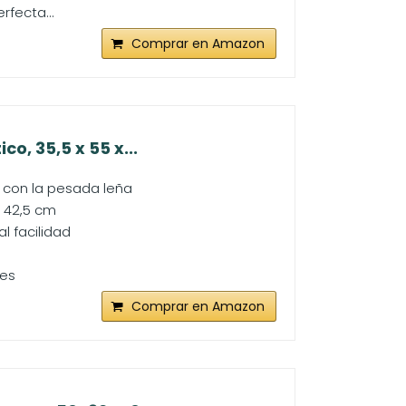
rfecta...
Comprar en Amazon
o, 35,5 x 55 x...
r con la pesada leña
x 42,5 cm
l facilidad
tes
Comprar en Amazon