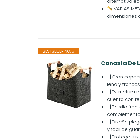
alternativa ec
VARIAS MEDI
dimensiones q
BESTSELLER NO. 5
Canasta De Le
【Gran capacid
leña y troncos
【Estructura r
cuenta con re
【Bolsillo fron
complementos 
【Diseño plega
y fácil de gu
【Protege tus 