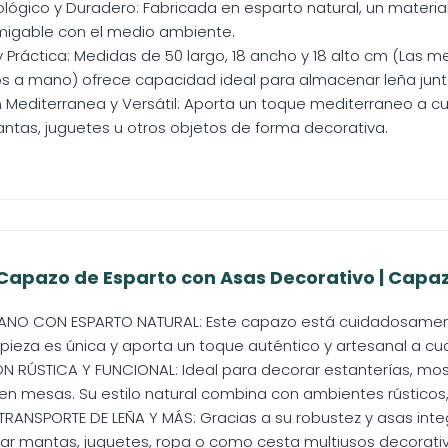
ológico y Duradero: Fabricada en esparto natural, un material
amigable con el medio ambiente.
 Práctica: Medidas de 50 largo, 18 ancho y 18 alto cm (Las m
 a mano) ofrece capacidad ideal para almacenar leña junto
Mediterranea y Versátil: Aporta un toque mediterraneo a cua
tas, juguetes u otros objetos de forma decorativa.
Capazo de Esparto con Asas Decorativo | Capazo
NO CON ESPARTO NATURAL: Este capazo está cuidadosament
pieza es única y aporta un toque auténtico y artesanal a cual
RÚSTICA Y FUNCIONAL: Ideal para decorar estanterías, mos
 en mesas. Su estilo natural combina con ambientes rústicos,
TRANSPORTE DE LEÑA Y MÁS: Gracias a su robustez y asas integ
ar mantas, juguetes, ropa o como cesta multiusos decorativ