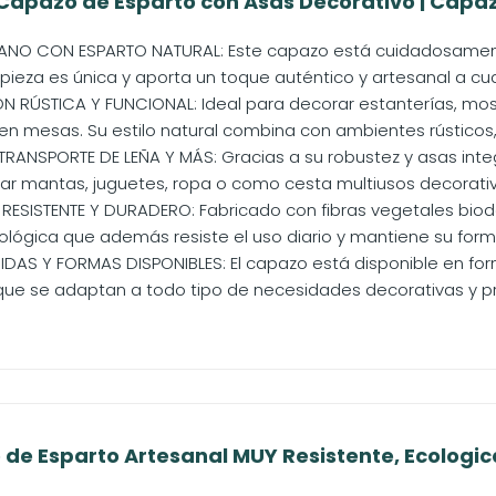
Capazo de Esparto con Asas Decorativo | Capazo
NO CON ESPARTO NATURAL: Este capazo está cuidadosament
pieza es única y aporta un toque auténtico y artesanal a cual
RÚSTICA Y FUNCIONAL: Ideal para decorar estanterías, mos
 en mesas. Su estilo natural combina con ambientes rústicos,
TRANSPORTE DE LEÑA Y MÁS: Gracias a su robustez y asas integ
ar mantas, juguetes, ropa o como cesta multiusos decorativ
 RESISTENTE Y DURADERO: Fabricado con fibras vegetales bio
ológica que además resiste el uso diario y mantiene su forma
DAS Y FORMAS DISPONIBLES: El capazo está disponible en fo
ue se adaptan a todo tipo de necesidades decorativas y pr
 de Esparto Artesanal MUY Resistente, Ecologica