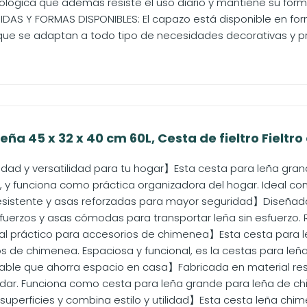
ológica que además resiste el uso diario y mantiene su forma
DAS Y FORMAS DISPONIBLES: El capazo está disponible en fo
ue se adaptan a todo tipo de necesidades decorativas y pr
ña 45 x 32 x 40 cm 60L, Cesta de fieltro Fieltro 
ad y versatilidad para tu hogar】Esta cesta para leña gran
, y funciona como práctica organizadora del hogar. Ideal com
esistente y asas reforzadas para mayor seguridad】Diseñada
fuerzos y asas cómodas para transportar leña sin esfuerzo. R
tal práctico para accesorios de chimenea】Esta cesta para leñ
de chimenea. Espaciosa y funcional, es la cestas para leña 
ble que ahorra espacio en casa】Fabricada en material resis
ardar. Funciona como cesta para leña grande para leña de ch
superficies y combina estilo y utilidad】Esta cesta leña chi