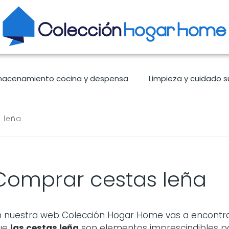
macenamiento cocina y despensa
Limpieza y cuidado s
 leña
Comprar cestas leña
n nuestra web Colección Hogar Home vas a encontra
ue
las
cestas leña
son elementos imprescindibles pa