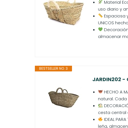
Material Ec
uso diario y 
Espaciosa y
UNICOS hechos
Decoración 
almacenar man
BESTSELLER NO. 3
JARDIN202 - 
HECHO A MA
natural. Cada 
DECORACIÓN 
cesta central
IDEAL PARA 
leña, almacen