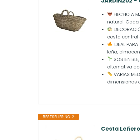
JARDIN202 - 
HECHO A MA
natural. Cada 
DECORACIÓN 
cesta central
IDEAL PARA 
leña, almacen
SOSTENIBLE,
alternativa ec
VARIAS MEDI
dimensiones q
BESTSELLER NO. 2
Cesta Leñero