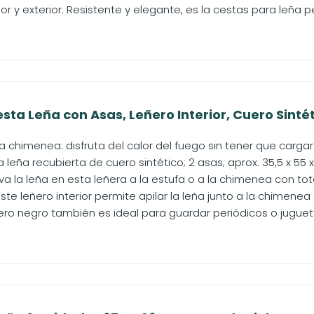
ior y exterior. Resistente y elegante, es la cestas para leña pe
ta Leña con Asas, Leñero Interior, Cuero Sintétic
a chimenea: disfruta del calor del fuego sin tener que carga
a leña recubierta de cuero sintético; 2 asas; aprox. 35,5 x 55 
eva la leña en esta leñera a la estufa o a la chimenea con tota
te leñero interior permite apilar la leña junto a la chimenea
eñero negro también es ideal para guardar periódicos o jugue