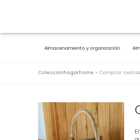
Saltar
al
contenido
Almacenamiento y organización
Al
Colecciónhogarhome
»
Comprar cestas
E
q