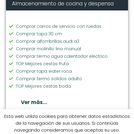
Almacenamiento de cocina y despensa
Comprar carros de servicio con ruedas
Comprar tapa 30 cm
Comprar alfombrillas audi a3
Comprar molinillo lino manual
Comprar termo agua calentador electrico
TOP Mejores cestas fruta
Comprar tapa water roca
Comprar termo solidos adulto
TOP Mejores cestas boda
Comprar cubos reciclaje pequeños
Comprar papelera 12l
Ver más...
Comprar cestas baño con tapa
TOP Mejores cestas juguetes infantil
Esta web utiliza cookies para obtener datos estadísticos
de la navegación de sus usuarios. Si continúas
Comprar cestas de la compra de plastico de
navegando consideramos que aceptas su uso.
colores
© 2026 coleccionhogarhome.com.
S.M. Categorías
S.M. 1