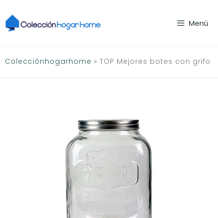
Saltar
al
Menú
contenido
Colecciónhogarhome
»
TOP Mejores botes con grifo