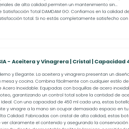
eriales de alta calidad permiten un mantenimiento sin...
 Satisfacción Total DAMDAM GO: Confiamos en la calidad d
tisfacción total. Si no estás completamente satisfecho con 
A - Aceitera y Vinagrera | Cristal | Capacidad 45
rno y Elegante: La aceitera y vinagrera presentan un dis
u mesa y cocina. Combina fácilmente con cualquier estilo de
e Acero Inoxidable: Equipadas con boquillas de acero inoxida
goteo, garantizando un control total sobre la cantidad de acei
deal: Con una capacidad de 450 ml cada una, estas botella
eite y vinagre a la mano sin ocupar demasiado espacio en tu
lta Calidad: Fabricadas con cristal de alta calidad, estas bot
 ver claramente el contenido y asegurando la conservació