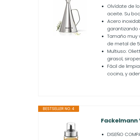
Olvídate de l
aceite. Su boq
Acero inoxidab
garantizando 
Tamaño muy ve
de metal de 50
Multiuso: Olie
girasol, sirope
Fácil de limpi
cocina, y adem
BESTSELLER NO. 4
Fackelmann V
DISEÑO COMPAC