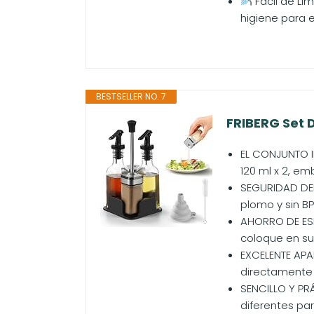
Fácil de Li
higiene para e
BESTSELLER NO. 7
FRIBERG Set D
EL CONJUNTO I
120 ml x 2, emb
SEGURIDAD DEL 
plomo y sin BPA
AHORRO DE ESP
coloque en su
EXCELENTE APAR
directamente a
SENCILLO Y PR
diferentes par