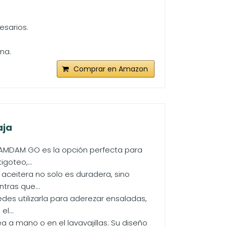
esarios.
na.
Comprar en Amazon
aja
l DAMDAM GO es la opción perfecta para
goteo,...
a aceitera no solo es duradera, sino
tras que...
edes utilizarla para aderezar ensaladas,
l...
sea a mano o en el lavavajillas. Su diseño