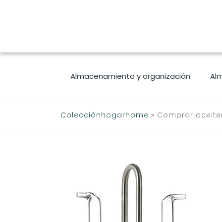
Saltar
al
contenido
Almacenamiento y organización
Al
Colecciónhogarhome
»
Comprar aceiter