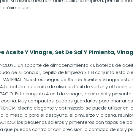
mpiar: Su diseño desmontable facilita la limpieza, permitién
l próximo uso.
e Aceite Y Vinagre, Set De Sal Y Pimienta, Vinag
NCLUYE: un soporte de almacenamiento x 1, botellas de aceit
udo de silicona x 1, cepillo de limpieza x 1. El conjunto está bien
MATERIAL: Nuestros juegos de Set de Aceite y Vinagre están 
.La botella de aceite de oliva es fácil de verter y el tapón est
ACIO: Este conjunto 4 en 1 de vinagre, aceite, sal y pimien
 cocina. Muy compactos, puedes guardarlos para ahorrar esp
IENCIA: diseño elegante y optimizado, se puede utilizar en 
 la mesa, o para el desayuno, el almuerzo y la cena, reunione
ÁCTICO: los pequeños saleros y pimenteros con tapas de bot
a que puedas controlar con precisión la cantidad de sal y pi