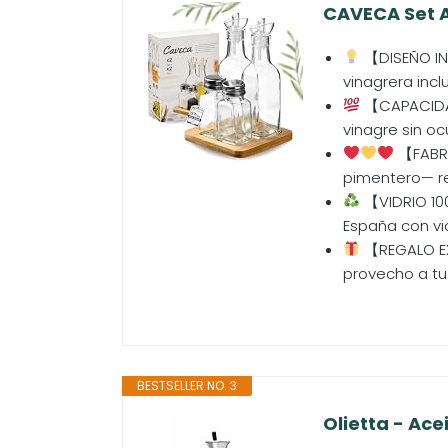
CAVECA Set Ac
【DISEÑO INT
vinagrera incl
【CAPACIDAD 
vinagre sin oc
【FABRI
pimentero— ref
【VIDRIO 100
España con vi
【REGALO EX
provecho a tu 
BESTSELLER NO. 3
Olietta - Ace