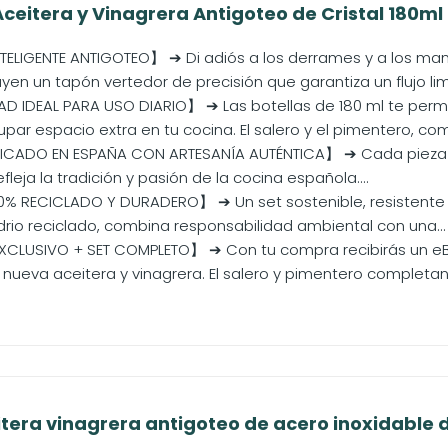
eitera y Vinagrera Antigoteo de Cristal 180ml +
ELIGENTE ANTIGOTEO】 ➔ Di adiós a los derrames y a los man
uyen un tapón vertedor de precisión que garantiza un flujo limp
IDEAL PARA USO DIARIO】 ➔ Las botellas de 180 ml te permi
upar espacio extra en tu cocina. El salero y el pimentero, com
CADO EN ESPAÑA CON ARTESANÍA AUTÉNTICA】 ➔ Cada pieza del
leja la tradición y pasión de la cocina española....
% RECICLADO Y DURADERO】 ➔ Un set sostenible, resistente y
drio reciclado, combina responsabilidad ambiental con una...
CLUSIVO + SET COMPLETO】 ➔ Con tu compra recibirás un eB
nueva aceitera y vinagrera. El salero y pimentero completan e
itera vinagrera antigoteo de acero inoxidable de