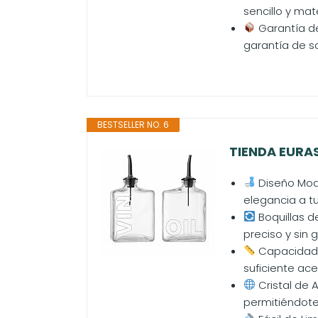
sencillo y mat
Garantía de
garantía de sa
BESTSELLER NO. 6
TIENDA EURASI
Diseño Mode
elegancia a t
Boquillas d
preciso y sin 
Capacidad I
suficiente ac
Cristal de A
permitiéndote