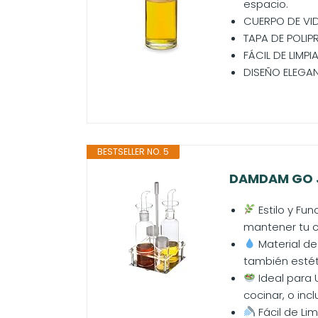
espacio.
CUERPO DE VIDR
TAPA DE POLIPR
FÁCIL DE LIMPI
DISEÑO ELEGAN
BESTSELLER NO. 5
DAMDAM GO Ju
Estilo y Fu
mantener tu co
Material de 
también estéti
Ideal para U
cocinar, o inc
Fácil de Lim