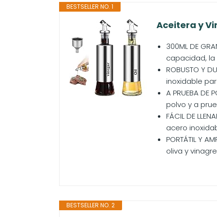
BESTSELLER NO. 1
Aceitera y Vi
300ML DE GRAN
capacidad, la 
ROBUSTO Y DUR
inoxidable par
A PRUEBA DE P
polvo y a prue
FÁCIL DE LLEN
acero inoxidab
PORTÁTIL Y AMP
oliva y vinagr
BESTSELLER NO. 2