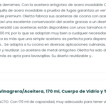
os derrames: Con la aceitera antigoteo de acero inoxidable O
uilla de acero inoxidable a prueba de fugas garantiza un verti
le premium: Olietta fabrica sus aceiteras de cocina con acer
así una excelente conservación del aceite gracias a un diseñ
rsátil: Las aceiteras están disponibles con unos tamaños 
0 ml, por lo que se adaptan muy bien a cualquier necesidad c
tta es más que una simple aceitera: es perfecta para dispens
s... Se adapta a tu cocina en diversas aplicaciones culinarias,.
ar y reutilizar: La aceitera de metal antigoteo Olietta ha sido 
ás es apta para lavavajillas. Su diseño reutilizable y...
inagrera/Aceitera, 170 ml, Cuerpo de Vidrio y T
TO: Con 170 ml de capacidad, muy adecuado para tener vi