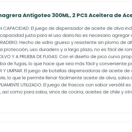
nagrera Antigoteo 300ML, 2 PCS Aceitera de Acer
 CAPACIDAD: El juego de dispensador de aceite de oliva incl
capacidad justa para el uso diario.No es necesario agregar a
ADERO: Hecho de vidrio grueso y resistente sin plomo de al
a protección, uso duradero y a largo plazo, no es fácil de romp
OLVO Y A PRUEBA DE FUGAS: Con el diseño de pico curvo pro
ba de fugas, lo que hace que sea más fácil y conveniente para
AR Y LIMPIAR: El juego de botellas dispensadoras de aceite 
le, lo que le permite llenar fácilmente aceite de oliva, salsa d
LIAMENTE UTILIZADO: El juego de frascos con sabor versátil e
e, así como para salsa, vinos de cocina, aceites de chile y otro