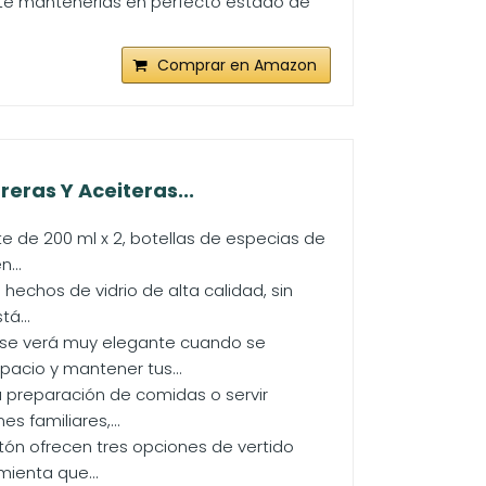
dote mantenerlas en perfecto estado de
Comprar en Amazon
reras Y Aceiteras...
e de 200 ml x 2, botellas de especias de
...
hechos de vidrio de alta calidad, sin
á...
ta se verá muy elegante cuando se
acio y mantener tus...
la preparación de comidas o servir
s familiares,...
ón ofrecen tres opciones de vertido
mienta que...