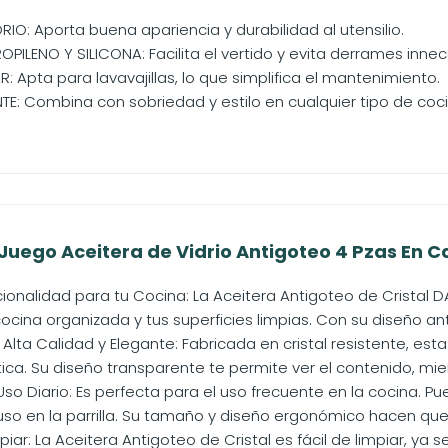
IO: Aporta buena apariencia y durabilidad al utensilio.
OPILENO Y SILICONA: Facilita el vertido y evita derrames innec
AR: Apta para lavavajillas, lo que simplifica el mantenimiento.
TE: Combina con sobriedad y estilo en cualquier tipo de coci
ego Aceitera de Vidrio Antigoteo 4 Pzas En C
ncionalidad para tu Cocina: La Aceitera Antigoteo de Crista
cina organizada y tus superficies limpias. Con su diseño anti
Alta Calidad y Elegante: Fabricada en cristal resistente, est
ca. Su diseño transparente te permite ver el contenido, mien
so Diario: Es perfecta para el uso frecuente en la cocina. Pu
luso en la parrilla. Su tamaño y diseño ergonómico hacen que e
piar: La Aceitera Antigoteo de Cristal es fácil de limpiar, ya 