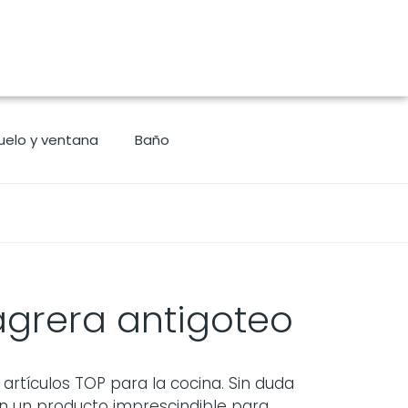
uelo y ventana
Baño
agrera antigoteo
rtículos TOP para la cocina. Sin duda
n un producto imprescindible para