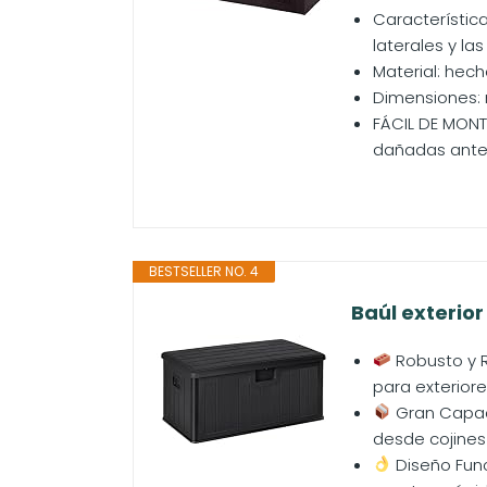
Característic
laterales y la
Material: hech
Dimensiones: 
FÁCIL DE MONT
dañadas ante
BESTSELLER NO. 4
Baúl exterio
Robusto y R
para exteriore
Gran Capaci
desde cojines 
Diseño Func