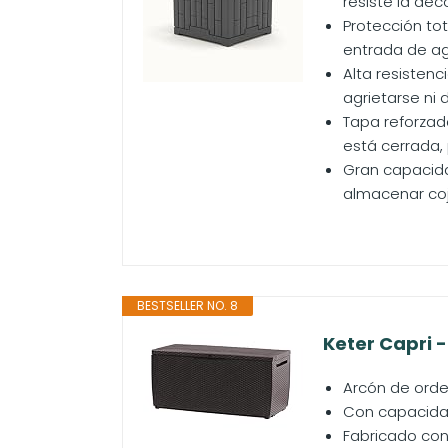
resiste la dec
Protección tota
entrada de agu
Alta resistenc
agrietarse ni 
Tapa reforzada
está cerrada, 
Gran capacida
almacenar coji
BESTSELLER NO. 8
Keter Capri -
Arcón de orden
Con capacidad
Fabricado con