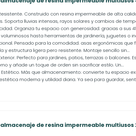
r almacenaje de resina impermeable multiusos 41
esistente. Construido con resina impermeable de alta calida
s. Soporta lluvias intensas, rayos solares y cambios de temper
dad. Organiza tu espacio con generosidad: gracias a sus 41
voluminosos hasta herramientas de jardinería, juguetes o inc
ional. Pensado para la comodidad: asas ergonómicas que fac
 y estructura ligera pero resistente. Montaje sencillo sin...
Exterior. Perfecto para jardines, patios, terrazas o balcones
rno y añade un toque de orden sin sacrificar estilo. Un...
 Estético. Más que almacenamiento: convierte tu espacio ext
tética moderna y utilidad diaria. Ya sea para guardar, senta
r almacenaje de resina impermeable multiusos 20