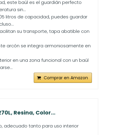
d, este baúl es el guardián perfecto
atura sin...
05 litros de capacidad, puedes guardar
luso...
ilitan su transporte, tapa abatible con
. Este arcón se integra armoniosamente en
erior en una zona funcional con un baúl
rse...
Comprar en Amazon
0L, Resina, Color...
, adecuado tanto para uso interior