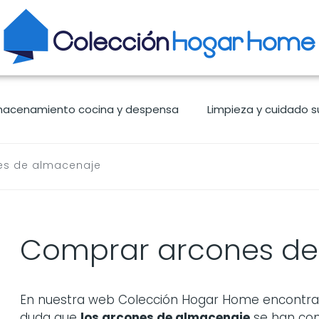
macenamiento cocina y despensa
Limpieza y cuidado s
es de almacenaje
Comprar arcones de
En nuestra web Colección Hogar Home encontrará
duda que
los
arcones de almacenaje
se han con