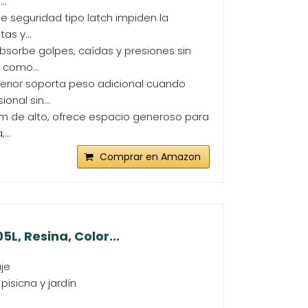
..
 de seguridad tipo latch impiden la
as y...
absorbe golpes, caídas y presiones sin
 como...
nterior soporta peso adicional cuando
nal sin...
cm de alto, ofrece espacio generoso para
...
Comprar en Amazon
L, Resina, Color...
aje
isicna y jardín