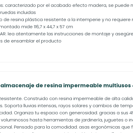
as: caracterizado por el acabado efecto madera, se puede m
s ruedas incluidas
o de resina plástica resistente a la intemperie y no requier
montado mide 116,7 x 44,7 x 57 cm
AR: lea atentamente las instrucciones de montaje y asegúre
s de ensamblar el producto
r almacenaje de resina impermeable multiusos 4
esistente. Construido con resina impermeable de alta calida
s. Soporta lluvias intensas, rayos solares y cambios de temper
dad. Organiza tu espacio con generosidad: gracias a sus 4
voluminosos hasta herramientas de jardinería, juguetes o inc
ional. Pensado para la comodidad: asas ergonómicas que fac