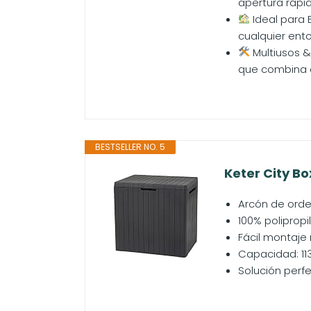
apertura rápida
Ideal para 
cualquier ento
Multiusos &
que combina es
BESTSELLER NO. 5
Keter City Bo
Arcón de orde
100% polipropi
Fácil montaje
Capacidad: 113
Solución perfe