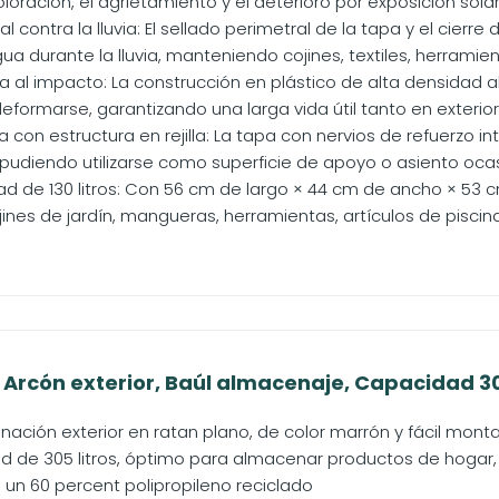
oloración, el agrietamiento y el deterioro por exposición solar.
l contra la lluvia: El sellado perimetral de la tapa y el cierre
a durante la lluvia, manteniendo cojines, textiles, herramient
ia al impacto: La construcción en plástico de alta densidad 
deformarse, garantizando una larga vida útil tanto en exterior
 con estructura en rejilla: La tapa con nervios de refuerzo i
pudiendo utilizarse como superficie de apoyo o asiento ocasio
d de 130 litros: Con 56 cm de largo × 44 cm de ancho × 53 
nes de jardín, mangueras, herramientas, artículos de piscina,
 Arcón exterior, Baúl almacenaje, Capacidad 305
ación exterior en ratan plano, de color marrón y fácil mont
 de 305 litros, óptimo para almacenar productos de hogar, p
 un 60 percent polipropileno reciclado