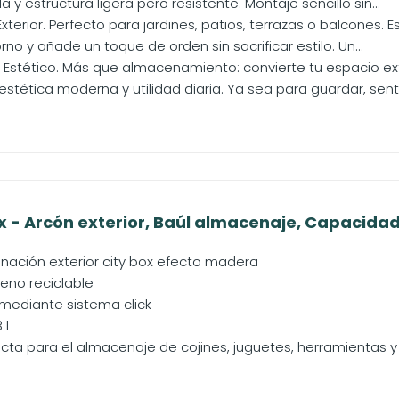
 y estructura ligera pero resistente. Montaje sencillo sin...
Exterior. Perfecto para jardines, patios, terrazas o balcones
rno y añade un toque de orden sin sacrificar estilo. Un...
 Estético. Más que almacenamiento: convierte tu espacio ext
tética moderna y utilidad diaria. Ya sea para guardar, senta
x - Arcón exterior, Baúl almacenaje, Capacidad 1
nación exterior city box efecto madera
leno reciclable
 mediante sistema click
 l
cta para el almacenaje de cojines, juguetes, herramientas y 