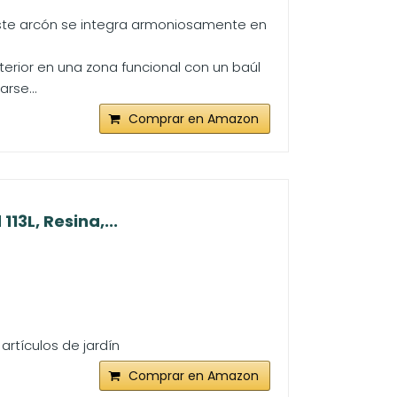
. Este arcón se integra armoniosamente en
erior en una zona funcional con un baúl
rse...
Comprar en Amazon
13L, Resina,...
artículos de jardín
Comprar en Amazon