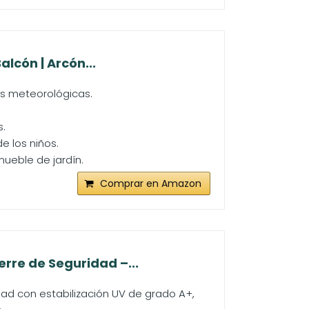
lcón | Arcón...
as meteorológicas.
s.
e los niños.
ueble de jardín.
Comprar en Amazon
rre de Seguridad –...
ad con estabilización UV de grado A+,