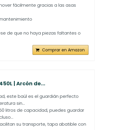
over fácilmente gracias a las asas
e mantenimiento
se de que no haya piezas faltantes o
Comprar en Amazon
50L | Arcón de...
d, este baúl es el guardián perfecto
atura sin...
50 litros de capacidad, puedes guardar
luso...
ilitan su transporte, tapa abatible con