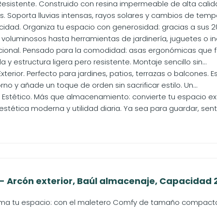
esistente. Construido con resina impermeable de alta calida
s. Soporta lluvias intensas, rayos solares y cambios de temper
dad. Organiza tu espacio con generosidad: gracias a sus 2
voluminosos hasta herramientas de jardinería, juguetes o inc
ional. Pensado para la comodidad: asas ergonómicas que fac
 y estructura ligera pero resistente. Montaje sencillo sin...
Exterior. Perfecto para jardines, patios, terrazas o balcones
rno y añade un toque de orden sin sacrificar estilo. Un...
 Estético. Más que almacenamiento: convierte tu espacio ext
tética moderna y utilidad diaria. Ya sea para guardar, senta
 Arcón exterior, Baúl almacenaje, Capacidad 27
rma tu espacio: con el maletero Comfy de tamaño compacto