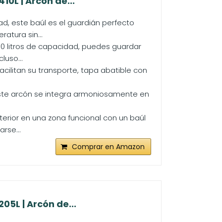
0L | Arcón de...
d, este baúl es el guardián perfecto
atura sin...
0 litros de capacidad, puedes guardar
luso...
ilitan su transporte, tapa abatible con
. Este arcón se integra armoniosamente en
erior en una zona funcional con un baúl
rse...
Comprar en Amazon
5L | Arcón de...