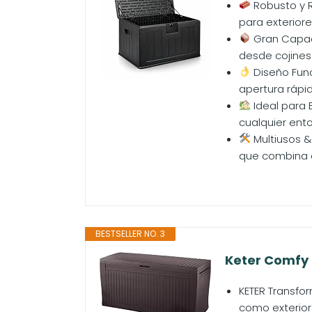
Robusto y R
para exteriore
Gran Capaci
desde cojines 
Diseño Func
apertura rápida
Ideal para 
cualquier ento
Multiusos &
que combina es
BESTSELLER NO. 3
Keter Comfy -
KETER Transfo
como exterior