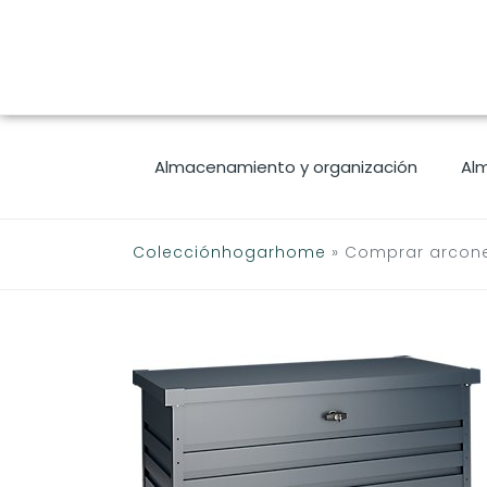
Saltar
al
contenido
Almacenamiento y organización
Al
Colecciónhogarhome
»
Comprar arcon